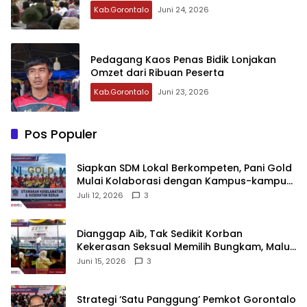
Kab.Gorontalo
Juni 24, 2026
Pedagang Kaos Penas Bidik Lonjakan
Omzet dari Ribuan Peserta
Kab.Gorontalo
Juni 23, 2026
Pos Populer
‎Siapkan SDM Lokal Berkompeten, Pani Gold
Mulai Kolaborasi dengan Kampus-kampus
di Gorontalo
Juli 12, 2026
3
‎Dianggap Aib, Tak Sedikit Korban
Kekerasan Seksual Memilih Bungkam, Malu
untuk Melapor!‎
Juni 15, 2026
3
Strategi ‘Satu Panggung’ Pemkot Gorontalo