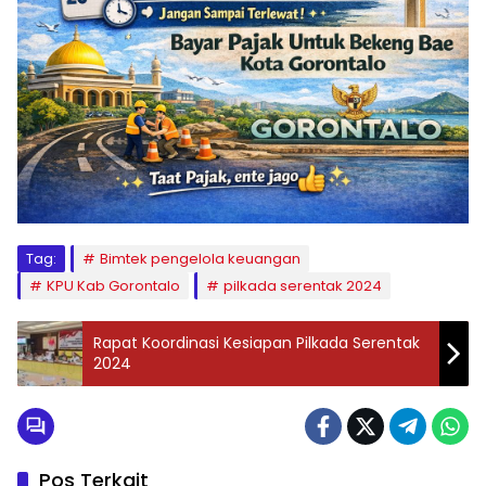
Tag:
Bimtek pengelola keuangan
KPU Kab Gorontalo
pilkada serentak 2024
Rapat Koordinasi Kesiapan Pilkada Serentak
2024
Pos Terkait