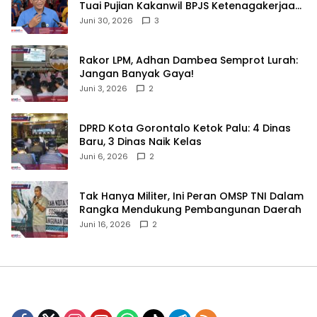
Tuai Pujian Kakanwil BPJS Ketenagakerjaan
Sulama‎‎
Juni 30, 2026
3
‎Rakor LPM, Adhan Dambea Semprot Lurah:
Jangan Banyak Gaya!‎
Juni 3, 2026
2
‎DPRD Kota Gorontalo Ketok Palu: 4 Dinas
Baru, 3 Dinas Naik Kelas
Juni 6, 2026
2
‎Tak Hanya Militer, Ini Peran OMSP TNI Dalam
Rangka Mendukung Pembangunan Daerah
Juni 16, 2026
2