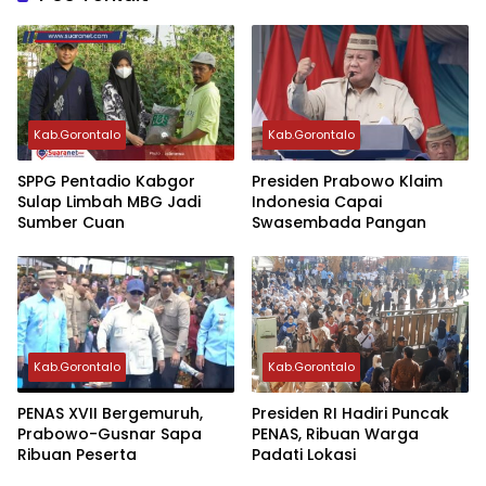
Kab.Gorontalo
Kab.Gorontalo
‎SPPG Pentadio Kabgor
Presiden Prabowo Klaim
Sulap Limbah MBG Jadi
Indonesia Capai
Sumber Cuan ‎‎
Swasembada Pangan
Kab.Gorontalo
Kab.Gorontalo
PENAS XVII Bergemuruh,
Presiden RI Hadiri Puncak
Prabowo-Gusnar Sapa
PENAS, Ribuan Warga
Ribuan Peserta
Padati Lokasi