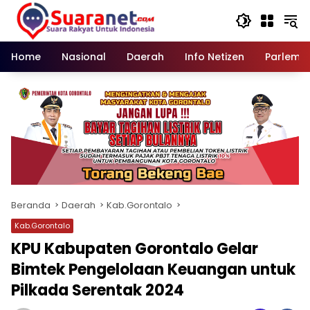
Langsung
ke
konten
Home
Nasional
Daerah
Info Netizen
Parleme
Beranda
Daerah
Kab.Gorontalo
Kab.Gorontalo
KPU Kabupaten Gorontalo Gelar
Bimtek Pengelolaan Keuangan untuk
Pilkada Serentak 2024