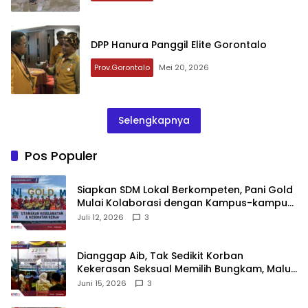
DPP Hanura Panggil Elite Gorontalo
Prov.Gorontalo
Mei 20, 2026
Selengkapnya
Pos Populer
‎Siapkan SDM Lokal Berkompeten, Pani Gold
Mulai Kolaborasi dengan Kampus-kampus
di Gorontalo
Juli 12, 2026
3
‎Dianggap Aib, Tak Sedikit Korban
Kekerasan Seksual Memilih Bungkam, Malu
untuk Melapor!‎
Juni 15, 2026
3