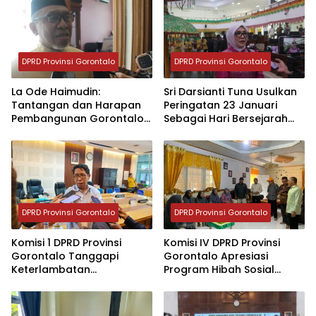
DPRD Provinsi Gorontalo
DPRD Provinsi Gorontalo
La Ode Haimudin:
Sri Darsianti Tuna Usulkan
Tantangan dan Harapan
Peringatan 23 Januari
Pembangunan Gorontalo
Sebagai Hari Bersejarah
di HUT ke-24
Gorontalo
DPRD Provinsi Gorontalo
DPRD Provinsi Gorontalo
Komisi 1 DPRD Provinsi
Komisi IV DPRD Provinsi
Gorontalo Tanggapi
Gorontalo Apresiasi
Keterlambatan
Program Hibah Sosial
Pembayaran Gaji
untuk Majelis Taklim di
Perangkat Desa
Desa Pentadio Barat