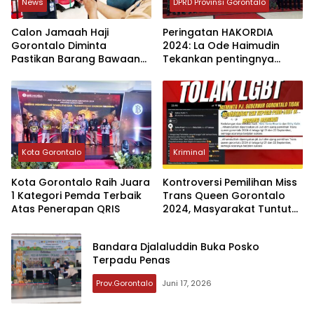
News
DPRD Provinsi Gorontalo
Calon Jamaah Haji
Peringatan HAKORDIA
Gorontalo Diminta
2024: La Ode Haimudin
Pastikan Barang Bawaan
Tekankan pentingnya
Sebelum Tiba di Asrama
perangi korupsi
Kota Gorontalo
Kriminal
Kota Gorontalo Raih Juara
Kontroversi Pemilihan Miss
1 Kategori Pemda Terbaik
Trans Queen Gorontalo
Atas Penerapan QRIS
2024, Masyarakat Tuntut
Penolakan LGBT
Bandara Djalaluddin Buka Posko
Terpadu Penas
Prov.Gorontalo
Juni 17, 2026