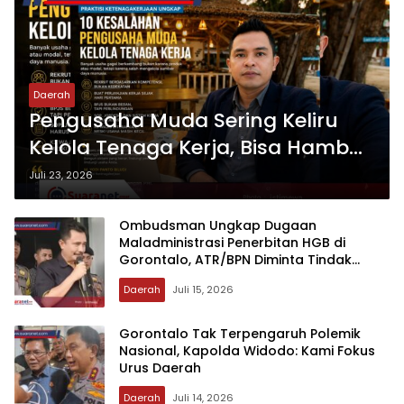
Daerah
‎Pengusaha Muda Sering Keliru
Kelola Tenaga Kerja, Bisa Hambat
Bisnis Sejak Hari Pertama
Juli 23, 2026
‎Ombudsman Ungkap Dugaan
Maladministrasi Penerbitan HGB di
Gorontalo, ATR/BPN Diminta Tindak
Lanjut 30 Hari
Daerah
Juli 15, 2026
‎Gorontalo Tak Terpengaruh Polemik
Nasional, Kapolda Widodo: Kami Fokus
Urus Daerah
Daerah
Juli 14, 2026