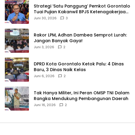
Strategi ‘Satu Panggung’ Pemkot Gorontalo
Tuai Pujian Kakanwil BPJS Ketenagakerjaan
Sulama‎‎
Juni 30, 2026
3
‎Rakor LPM, Adhan Dambea Semprot Lurah:
Jangan Banyak Gaya!‎
Juni 3, 2026
2
‎DPRD Kota Gorontalo Ketok Palu: 4 Dinas
Baru, 3 Dinas Naik Kelas
Juni 6, 2026
2
‎Tak Hanya Militer, Ini Peran OMSP TNI Dalam
Rangka Mendukung Pembangunan Daerah
Juni 16, 2026
2