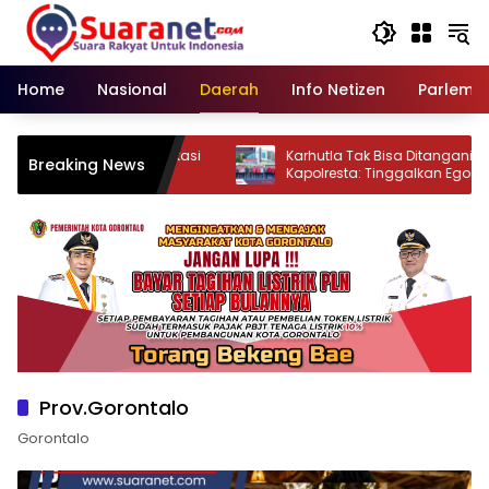
Langsung
ke
konten
Home
Nasional
Daerah
Info Netizen
Parleme
 Jalur Komunikasi
‎Karhutla Tak Bisa Ditangani Sendiri,
Breaking News
li Habibie
Kapolresta: Tinggalkan Ego Sektoral‎‎
Prov.Gorontalo
Gorontalo