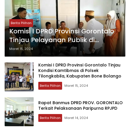
Berita Pilihan
Komisi I DPRD Provinsi Gorontalo
Tinjau Pelayanan Publik di
Kecamatan Telaga, Kabupaten
Maret 15, 2024
Gorontalo
Komisi I DPRD Provinsi Gorontalo Tinjau
Kondisi Kamtibmas di Polsek
Tilongkabila, Kabupaten Bone Bolango
Berita Pilihan
Maret 15, 2024
Rapat Banmus DPRD PROV. GORONTALO
Terkait Pelaksanaan Paripurna RPJPD
Berita Pilihan
Maret 14, 2024