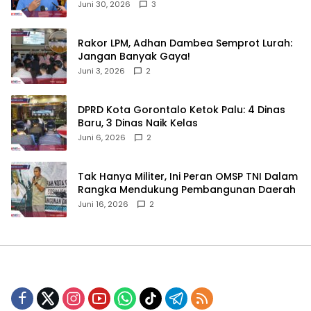
Sulama‎‎
Juni 30, 2026
3
‎Rakor LPM, Adhan Dambea Semprot Lurah:
Jangan Banyak Gaya!‎
Juni 3, 2026
2
‎DPRD Kota Gorontalo Ketok Palu: 4 Dinas
Baru, 3 Dinas Naik Kelas
Juni 6, 2026
2
‎Tak Hanya Militer, Ini Peran OMSP TNI Dalam
Rangka Mendukung Pembangunan Daerah
Juni 16, 2026
2