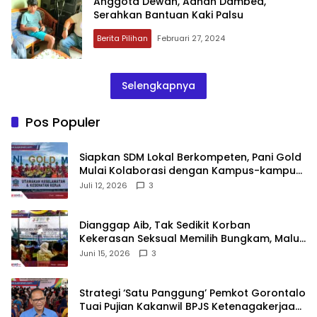
Anggota Dewan, Adhan Dambea,
Serahkan Bantuan Kaki Palsu
Berita Pilihan
Februari 27, 2024
Selengkapnya
Pos Populer
‎Siapkan SDM Lokal Berkompeten, Pani Gold
Mulai Kolaborasi dengan Kampus-kampus
di Gorontalo
Juli 12, 2026
3
‎Dianggap Aib, Tak Sedikit Korban
Kekerasan Seksual Memilih Bungkam, Malu
untuk Melapor!‎
Juni 15, 2026
3
Strategi ‘Satu Panggung’ Pemkot Gorontalo
Tuai Pujian Kakanwil BPJS Ketenagakerjaan