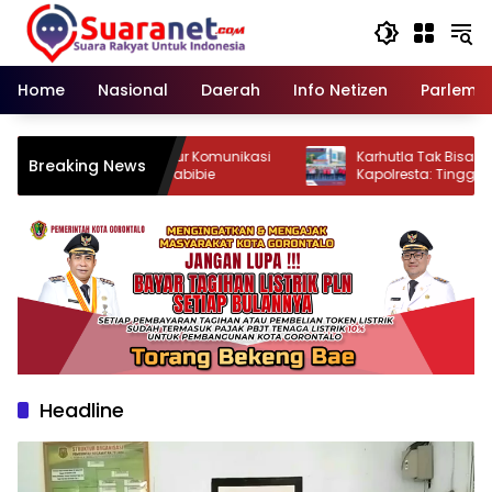
Langsung
ke
konten
Home
Nasional
Daerah
Info Netizen
Parleme
n Dambea Buka Jalur Komunikasi
‎Karhutla Tak Bisa Ditangani
Breaking News
ayan Lewat Rusli Habibie
Kapolresta: Tinggalkan Ego 
Headline