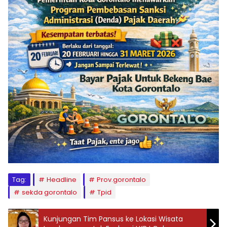
Tag:
Headline
Prov.gorontalo
sekda gorontalo
Tpid
Kunjungan Tim Pansus ke Lokasi Wisata