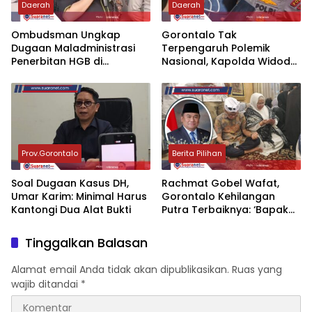
Daerah
Daerah
‎Ombudsman Ungkap
‎Gorontalo Tak
Dugaan Maladministrasi
Terpengaruh Polemik
Penerbitan HGB di
Nasional, Kapolda Widodo:
Gorontalo, ATR/BPN
Kami Fokus Urus Daerah
Diminta Tindak Lanjut 30
Hari
Prov.Gorontalo
Berita Pilihan
‎Soal Dugaan Kasus DH,
‎Rachmat Gobel Wafat,
Umar Karim: Minimal Harus
Gorontalo Kehilangan
Kantongi Dua Alat Bukti
Putra Terbaiknya: ‘Bapak
Pembangunan’‎
Tinggalkan Balasan
Alamat email Anda tidak akan dipublikasikan.
Ruas yang
wajib ditandai
*