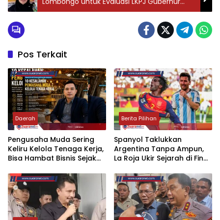
Lombongo untuk Evaluasi LKPJ Gubernur
Tahun 2023
Pos Terkait
Daerah
Berita Pilihan
‎Pengusaha Muda Sering
‎Spanyol Taklukkan
Keliru Kelola Tenaga Kerja,
Argentina Tanpa Ampun,
Bisa Hambat Bisnis Sejak
La Roja Ukir Sejarah di Final
Hari Pertama
Piala Dunia 2026