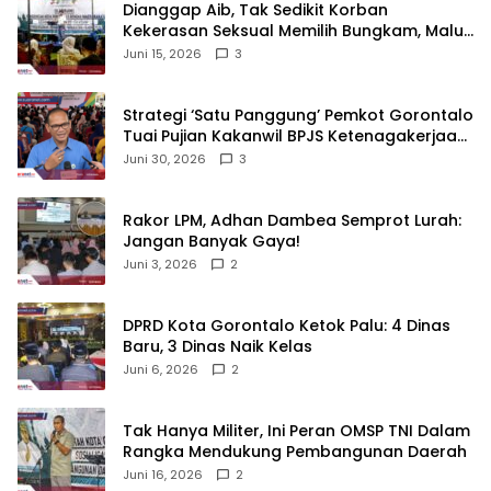
‎Dianggap Aib, Tak Sedikit Korban
Kekerasan Seksual Memilih Bungkam, Malu
untuk Melapor!‎
Juni 15, 2026
3
Strategi ‘Satu Panggung’ Pemkot Gorontalo
Tuai Pujian Kakanwil BPJS Ketenagakerjaan
Sulama‎‎
Juni 30, 2026
3
‎Rakor LPM, Adhan Dambea Semprot Lurah:
Jangan Banyak Gaya!‎
Juni 3, 2026
2
‎DPRD Kota Gorontalo Ketok Palu: 4 Dinas
Baru, 3 Dinas Naik Kelas
Juni 6, 2026
2
‎Tak Hanya Militer, Ini Peran OMSP TNI Dalam
Rangka Mendukung Pembangunan Daerah
Juni 16, 2026
2