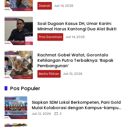
Daerah
Juli 14, 2026
‎Soal Dugaan Kasus DH, Umar Karim:
Minimal Harus Kantongi Dua Alat Bukti
Prov.Gorontalo
Juli 14, 2026
‎Rachmat Gobel Wafat, Gorontalo
Kehilangan Putra Terbaiknya: ‘Bapak
Pembangunan’‎
Berita Pilihan
Juli 10, 2026
Pos Populer
‎Siapkan SDM Lokal Berkompeten, Pani Gold
Mulai Kolaborasi dengan Kampus-kampus
di Gorontalo
Juli 12, 2026
3