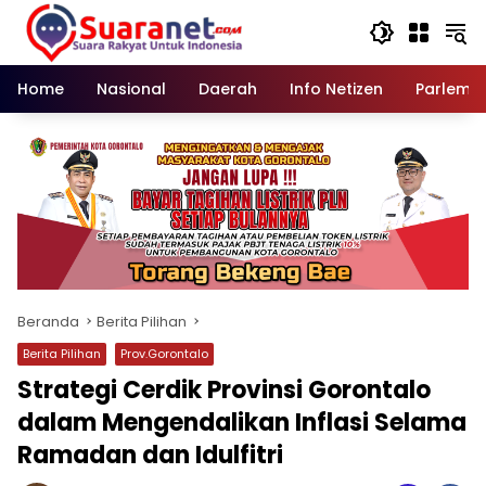
Langsung
ke
konten
Home
Nasional
Daerah
Info Netizen
Parleme
Beranda
Berita Pilihan
Berita Pilihan
Prov.Gorontalo
Strategi Cerdik Provinsi Gorontalo
dalam Mengendalikan Inflasi Selama
Ramadan dan Idulfitri