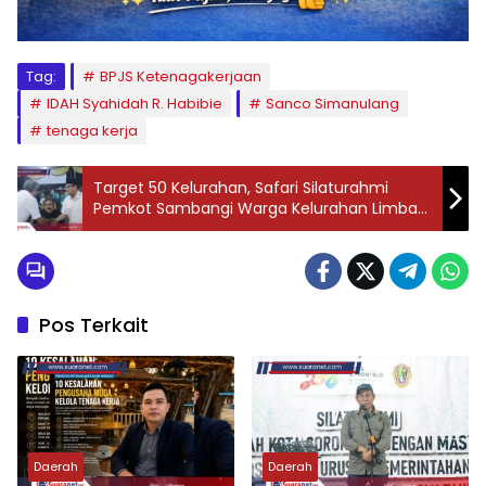
Tag:
BPJS Ketenagakerjaan
IDAH Syahidah R. Habibie
Sanco Simanulang
tenaga kerja
Target 50 Kelurahan, Safari Silaturahmi
Pemkot Sambangi Warga Kelurahan Limba
U2‎‎
Pos Terkait
Daerah
Daerah