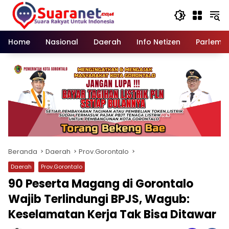
Langsung
ke
konten
Home
Nasional
Daerah
Info Netizen
Parleme
Beranda
Daerah
Prov.Gorontalo
Daerah
Prov.Gorontalo
‎90 Peserta Magang di Gorontalo
Wajib Terlindungi BPJS, Wagub:
Keselamatan Kerja Tak Bisa Ditawar