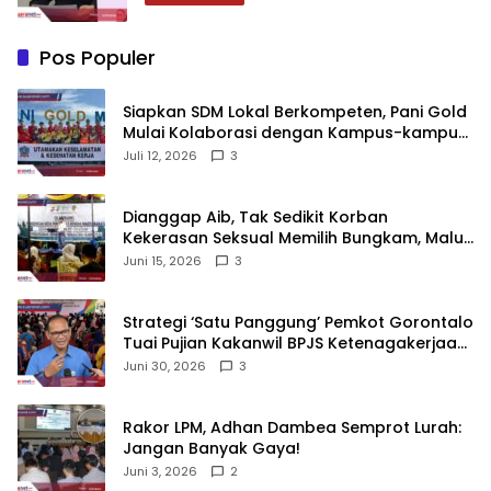
Pos Populer
‎Siapkan SDM Lokal Berkompeten, Pani Gold
Mulai Kolaborasi dengan Kampus-kampus
di Gorontalo
Juli 12, 2026
3
‎Dianggap Aib, Tak Sedikit Korban
Kekerasan Seksual Memilih Bungkam, Malu
untuk Melapor!‎
Juni 15, 2026
3
Strategi ‘Satu Panggung’ Pemkot Gorontalo
Tuai Pujian Kakanwil BPJS Ketenagakerjaan
Sulama‎‎
Juni 30, 2026
3
‎Rakor LPM, Adhan Dambea Semprot Lurah:
Jangan Banyak Gaya!‎
Juni 3, 2026
2