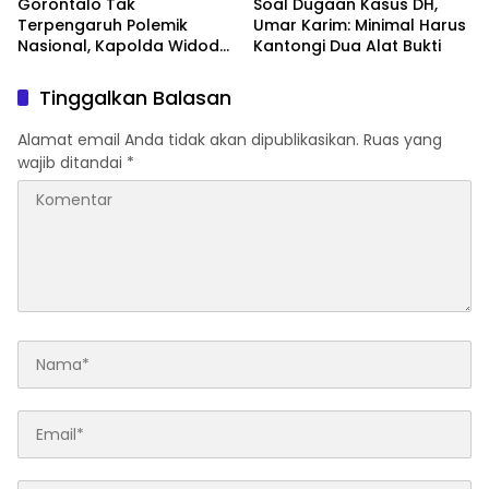
‎Gorontalo Tak
‎Soal Dugaan Kasus DH,
Terpengaruh Polemik
Umar Karim: Minimal Harus
Nasional, Kapolda Widodo:
Kantongi Dua Alat Bukti
Kami Fokus Urus Daerah
Tinggalkan Balasan
Alamat email Anda tidak akan dipublikasikan.
Ruas yang
wajib ditandai
*