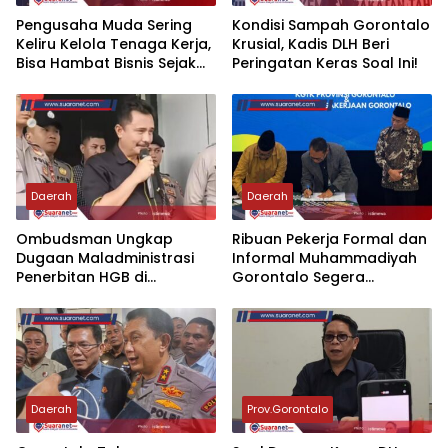
‎Pengusaha Muda Sering
‎Kondisi Sampah Gorontalo
Keliru Kelola Tenaga Kerja,
Krusial, Kadis DLH Beri
Bisa Hambat Bisnis Sejak
Peringatan Keras Soal Ini!‎‎
Hari Pertama
Daerah
Daerah
‎Ombudsman Ungkap
Ribuan Pekerja Formal dan
Dugaan Maladministrasi
Informal Muhammadiyah
Penerbitan HGB di
Gorontalo Segera
Gorontalo, ATR/BPN
Terlindungi BPJS
Diminta Tindak Lanjut 30
Ketenagakerjaan
Hari
Daerah
Prov.Gorontalo