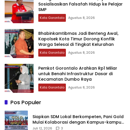
Sosialisasikan Falsafah Hidup ke Pelajar
SMP
Kota Gorontalo
Agustus 8, 2026
Bhabinkamtibmas Jadi Benteng Awal,
Kapolsek Kota Timur Dorong Konflik
Warga Selesai di Tingkat Kelurahan
Kota Gorontalo
Agustus 8, 2026
Pemkot Gorontalo Arahkan Rp1 Miliar
untuk Benahi Infrastruktur Dasar di
Kecamatan Dumbo Raya
Kota Gorontalo
Agustus 8, 2026
Pos Populer
‎Siapkan SDM Lokal Berkompeten, Pani Gold
Mulai Kolaborasi dengan Kampus-kampus
di Gorontalo
Juli 12, 2026
3