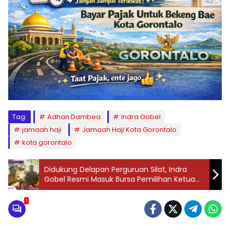
Tag:
Adhan Dambea
Indra Gobel
jamaah haji
Jamaah Haji Kota Gorontalo
kota gorontalo
‎Didukung Delapan Perguruan Silat, Indra
Gobel Resmi Masuk Bursa Pemilihan Ketua
IPSI Gorontalo‎‎
1