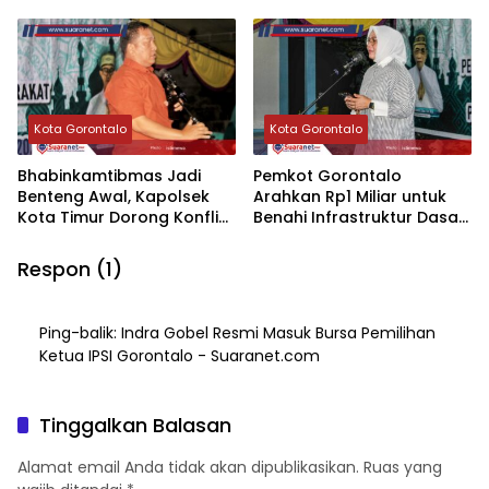
Dibersihkan
Hidup ke Pelajar SMP
Kota Gorontalo
Kota Gorontalo
Bhabinkamtibmas Jadi
Pemkot Gorontalo
Benteng Awal, Kapolsek
Arahkan Rp1 Miliar untuk
Kota Timur Dorong Konflik
Benahi Infrastruktur Dasar
Warga Selesai di Tingkat
di Kecamatan Dumbo
Kelurahan
Raya
Respon (1)
Ping-balik:
Indra Gobel Resmi Masuk Bursa Pemilihan
Ketua IPSI Gorontalo‎‎ - Suaranet.com
Tinggalkan Balasan
Alamat email Anda tidak akan dipublikasikan.
Ruas yang