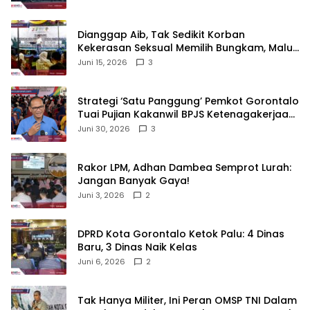
‎Dianggap Aib, Tak Sedikit Korban
Kekerasan Seksual Memilih Bungkam, Malu
untuk Melapor!‎
Juni 15, 2026
3
Strategi ‘Satu Panggung’ Pemkot Gorontalo
Tuai Pujian Kakanwil BPJS Ketenagakerjaan
Sulama‎‎
Juni 30, 2026
3
‎Rakor LPM, Adhan Dambea Semprot Lurah:
Jangan Banyak Gaya!‎
Juni 3, 2026
2
‎DPRD Kota Gorontalo Ketok Palu: 4 Dinas
Baru, 3 Dinas Naik Kelas
Juni 6, 2026
2
‎Tak Hanya Militer, Ini Peran OMSP TNI Dalam