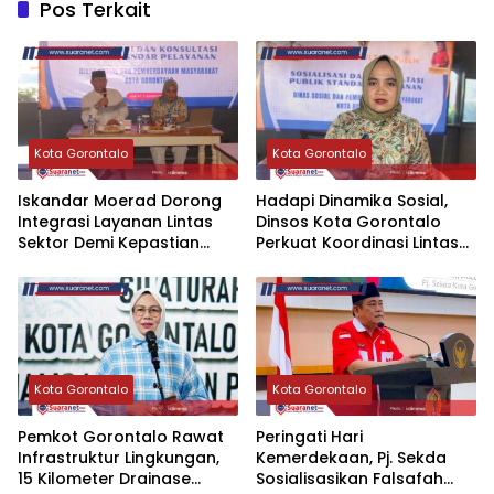
Pos Terkait
Kota Gorontalo
Kota Gorontalo
Iskandar Moerad Dorong
Hadapi Dinamika Sosial,
Integrasi Layanan Lintas
Dinsos Kota Gorontalo
Sektor Demi Kepastian
Perkuat Koordinasi Lintas
Publik
Sektor
Kota Gorontalo
Kota Gorontalo
Pemkot Gorontalo Rawat
Peringati Hari
Infrastruktur Lingkungan,
Kemerdekaan, Pj. Sekda
15 Kilometer Drainase
Sosialisasikan Falsafah