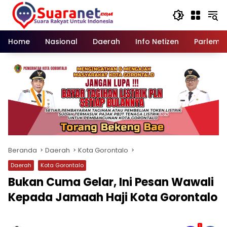
Langsung
ke
konten
Home
Nasional
Daerah
Info Netizen
Parleme
Beranda
Daerah
Kota Gorontalo
Daerah
Kota Gorontalo
‎Bukan Cuma Gelar, Ini Pesan Wawali
Kepada Jamaah Haji Kota Gorontalo
1