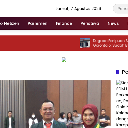
Jumat, 7 Agustus 2026
fo Netizen
Parlemen
Finance
Peristiwa
News
‎Dugaan Penipuan Sales P
Gorontalo: Sudah Bookin
Berdiri, Unit Diberikan ke Pe
Po