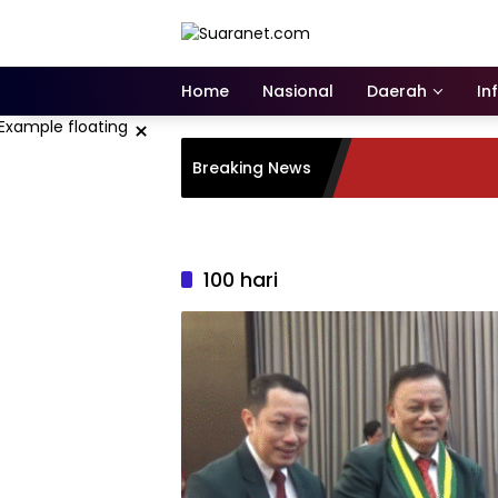
Langsung
ke
konten
Home
Nasional
Daerah
In
×
Breaking News
100 hari