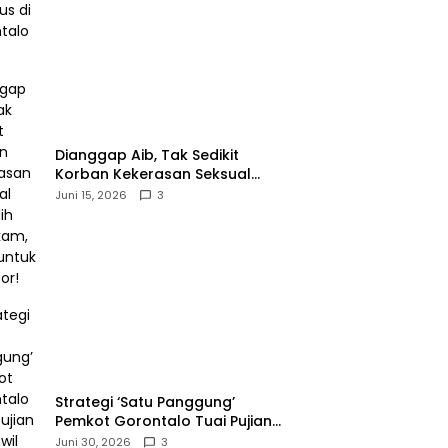
‎Dianggap Aib, Tak Sedikit
Korban Kekerasan Seksual
Memilih Bungkam, Malu untuk
Juni 15, 2026
3
Melapor!‎
Strategi ‘Satu Panggung’
Pemkot Gorontalo Tuai Pujian
Kakanwil BPJS
Juni 30, 2026
3