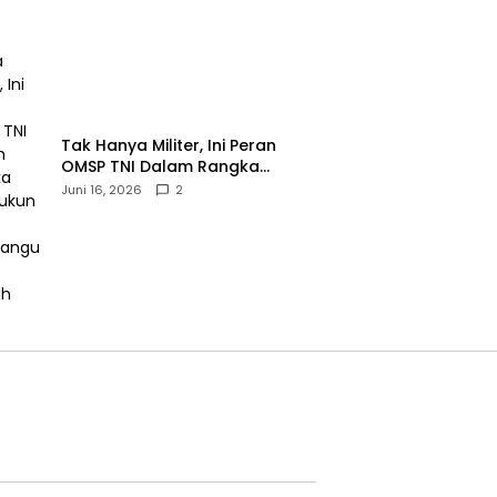
‎Tak Hanya Militer, Ini Peran
OMSP TNI Dalam Rangka
Mendukung Pembangunan
Juni 16, 2026
2
Daerah