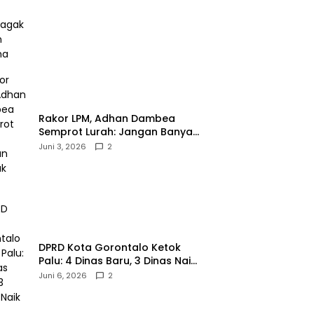
Ketenagakerjaan Sulama‎‎
‎Rakor LPM, Adhan Dambea
Semprot Lurah: Jangan Banyak
Gaya!‎
Juni 3, 2026
2
‎DPRD Kota Gorontalo Ketok
Palu: 4 Dinas Baru, 3 Dinas Naik
Kelas
Juni 6, 2026
2