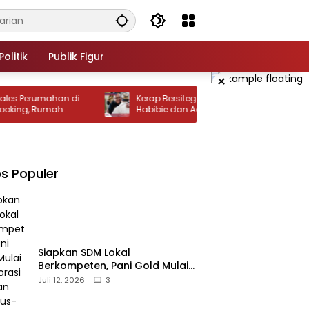
Politik
Publik Figur
×
erumahan di
‎Kerap Bersitegang, Rivalitas Antara Rusli
g, Rumah
Habibie dan Adhan Dambea Akhirnya
mbeli Lain
Mencair
s Populer
‎Siapkan SDM Lokal
Berkompeten, Pani Gold Mulai
Kolaborasi dengan Kampus-
Juli 12, 2026
3
kampus di Gorontalo