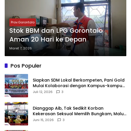
Prov.Gorontalo
Stok BBM dan LPG Gorontalo
Aman 20 Hari ke Depan
Maret 7, 2026
Pos Populer
‎Siapkan SDM Lokal Berkompeten, Pani Gold
Mulai Kolaborasi dengan Kampus-kampus
di Gorontalo
Juli 12, 2026
3
‎Dianggap Aib, Tak Sedikit Korban
Kekerasan Seksual Memilih Bungkam, Malu
untuk Melapor!‎
Juni 15, 2026
3