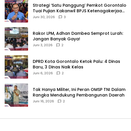
Strategi ‘Satu Panggung’ Pemkot Gorontalo
Tuai Pujian Kakanwil BPJS Ketenagakerjaan
Sulama‎‎
Juni 30, 2026
3
‎Rakor LPM, Adhan Dambea Semprot Lurah:
Jangan Banyak Gaya!‎
Juni 3, 2026
2
‎DPRD Kota Gorontalo Ketok Palu: 4 Dinas
Baru, 3 Dinas Naik Kelas
Juni 6, 2026
2
‎Tak Hanya Militer, Ini Peran OMSP TNI Dalam
Rangka Mendukung Pembangunan Daerah
Juni 16, 2026
2