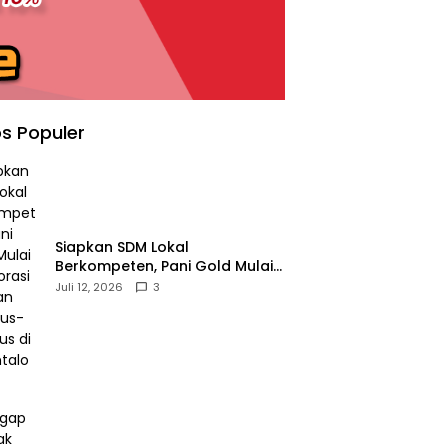
s Populer
‎Siapkan SDM Lokal
Berkompeten, Pani Gold Mulai
Kolaborasi dengan Kampus-
Juli 12, 2026
3
kampus di Gorontalo