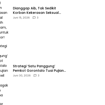
‎Dianggap Aib, Tak Sedikit
Korban Kekerasan Seksual
Memilih Bungkam, Malu untuk
Juni 15, 2026
3
Melapor!‎
Strategi ‘Satu Panggung’
Pemkot Gorontalo Tuai Pujian
Kakanwil BPJS
Juni 30, 2026
3
Ketenagakerjaan Sulama‎‎