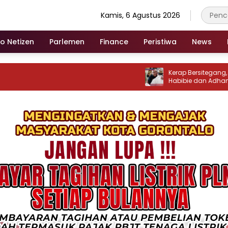
Kamis, 6 Agustus 2026
fo Netizen
Parlemen
Finance
Peristiwa
News
‎Kerap Bersitegang, Rivalit
Habibie dan Adhan Damb
Mencair