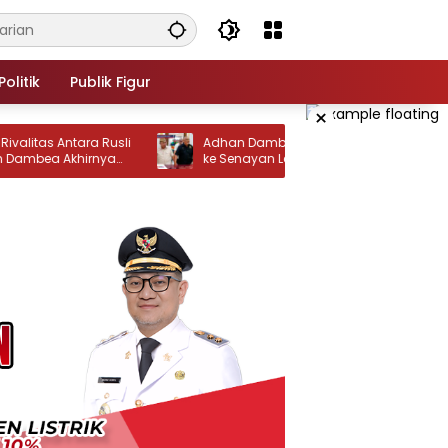
Politik
Publik Figur
×
as Antara Rusli
‎Adhan Dambea Buka Jalur Komunikasi
ea Akhirnya
ke Senayan Lewat Rusli Habibie