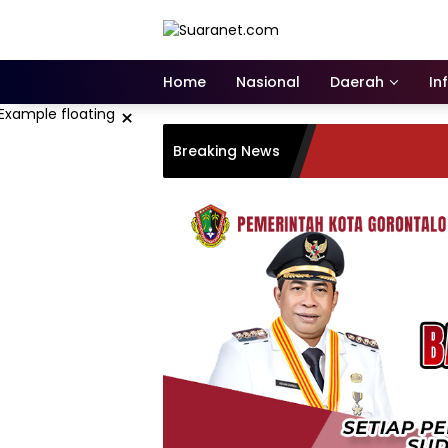
Langsung
ke
konten
Home
Nasional
Daerah
In
×
Breaking News