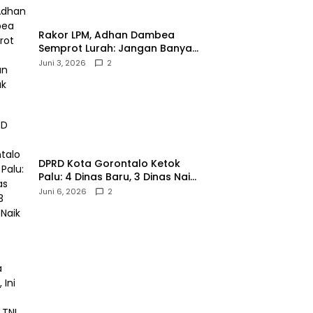
‎Rakor LPM, Adhan Dambea
Semprot Lurah: Jangan Banyak
Gaya!‎
Juni 3, 2026
2
‎DPRD Kota Gorontalo Ketok
Palu: 4 Dinas Baru, 3 Dinas Naik
Kelas
Juni 6, 2026
2