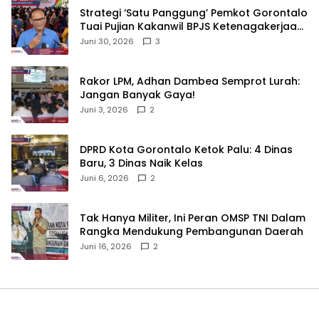
Strategi ‘Satu Panggung’ Pemkot Gorontalo
Tuai Pujian Kakanwil BPJS Ketenagakerjaan
Sulama‎‎
Juni 30, 2026
3
‎Rakor LPM, Adhan Dambea Semprot Lurah:
Jangan Banyak Gaya!‎
Juni 3, 2026
2
‎DPRD Kota Gorontalo Ketok Palu: 4 Dinas
Baru, 3 Dinas Naik Kelas
Juni 6, 2026
2
‎Tak Hanya Militer, Ini Peran OMSP TNI Dalam
Rangka Mendukung Pembangunan Daerah
Juni 16, 2026
2