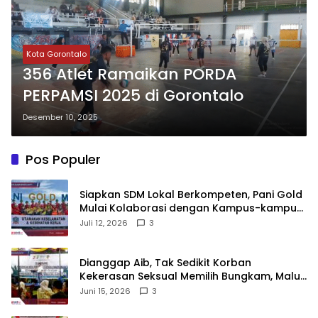
Kota Gorontalo
356 Atlet Ramaikan PORDA
PERPAMSI 2025 di Gorontalo
Desember 10, 2025
Pos Populer
‎Siapkan SDM Lokal Berkompeten, Pani Gold
Mulai Kolaborasi dengan Kampus-kampus
di Gorontalo
Juli 12, 2026
3
‎Dianggap Aib, Tak Sedikit Korban
Kekerasan Seksual Memilih Bungkam, Malu
untuk Melapor!‎
Juni 15, 2026
3