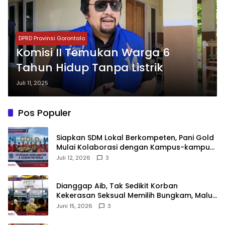
DPRD Provinsi Gorontalo
Komisi II Temukan Warga 6
Tahun Hidup Tanpa Listrik
Juli 11, 2025
Pos Populer
‎Siapkan SDM Lokal Berkompeten, Pani Gold
Mulai Kolaborasi dengan Kampus-kampus
di Gorontalo
Juli 12, 2026
3
‎Dianggap Aib, Tak Sedikit Korban
Kekerasan Seksual Memilih Bungkam, Malu
untuk Melapor!‎
Juni 15, 2026
3