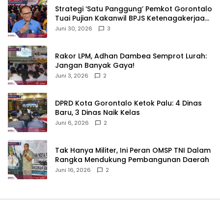
Strategi ‘Satu Panggung’ Pemkot Gorontalo
Tuai Pujian Kakanwil BPJS Ketenagakerjaan
Sulama‎‎
Juni 30, 2026
3
‎Rakor LPM, Adhan Dambea Semprot Lurah:
Jangan Banyak Gaya!‎
Juni 3, 2026
2
‎DPRD Kota Gorontalo Ketok Palu: 4 Dinas
Baru, 3 Dinas Naik Kelas
Juni 6, 2026
2
‎Tak Hanya Militer, Ini Peran OMSP TNI Dalam
Rangka Mendukung Pembangunan Daerah
Juni 16, 2026
2