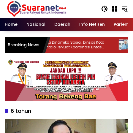
Langsung
ke
konten
Home
Nasional
Daerah
Info Netizen
Parleme
Hadapi Dinamika Sosial, Dinsos Kota
Pemk
Breaking News
ian
Gorontalo Perkuat Koordinasi Lintas
Ling
Sektor
Dibe
6 tahun