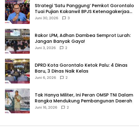
Strategi ‘Satu Panggung’ Pemkot Gorontalo
Tuai Pujian Kakanwil BPJS Ketenagakerjaan
Sulama‎‎
Juni 30, 2026
3
‎Rakor LPM, Adhan Dambea Semprot Lurah:
Jangan Banyak Gaya!‎
Juni 3, 2026
2
‎DPRD Kota Gorontalo Ketok Palu: 4 Dinas
Baru, 3 Dinas Naik Kelas
Juni 6, 2026
2
‎Tak Hanya Militer, Ini Peran OMSP TNI Dalam
Rangka Mendukung Pembangunan Daerah
Juni 16, 2026
2