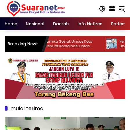
Langsung
ke
konten
Home
Nasional
Daerah
Info Netizen
Parleme
Hadapi Dinamika Sosial, Dinsos Kota
Pemkot G
Breaking News
Gorontalo Perkuat Koordinasi Lintas
Lingkung
Sektor
Dibersih
mulai terima