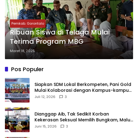
Pemkab. Gorontalo
Ribuan Siswa di Telaga Mulai
Terima Program MBG
Maret 18, 2025
Pos Populer
‎Siapkan SDM Lokal Berkompeten, Pani Gold
Mulai Kolaborasi dengan Kampus-kampus
di Gorontalo
Juli 12, 2026
3
‎Dianggap Aib, Tak Sedikit Korban
Kekerasan Seksual Memilih Bungkam, Malu
untuk Melapor!‎
Juni 15, 2026
3