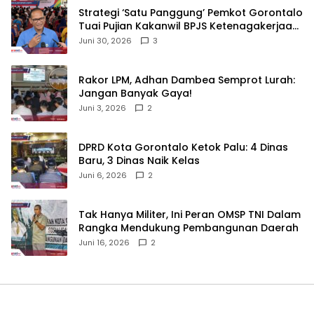
Strategi ‘Satu Panggung’ Pemkot Gorontalo
Tuai Pujian Kakanwil BPJS Ketenagakerjaan
Sulama‎‎
Juni 30, 2026
3
‎Rakor LPM, Adhan Dambea Semprot Lurah:
Jangan Banyak Gaya!‎
Juni 3, 2026
2
‎DPRD Kota Gorontalo Ketok Palu: 4 Dinas
Baru, 3 Dinas Naik Kelas
Juni 6, 2026
2
‎Tak Hanya Militer, Ini Peran OMSP TNI Dalam
Rangka Mendukung Pembangunan Daerah
Juni 16, 2026
2