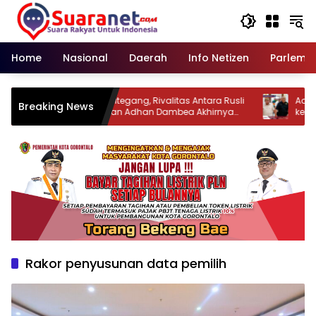
Langsung
ke
konten
Home
Nasional
Daerah
Info Netizen
Parleme
‎Kerap Bersitegang, Rivalitas Antara Rusli
‎Adhan
Breaking News
Habibie dan Adhan Dambea Akhirnya
ke Sena
Mencair
Rakor penyusunan data pemilih