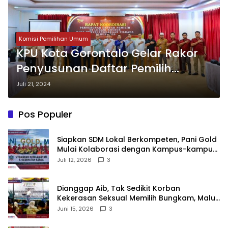
Komisi Pemilihan Umum
KPU Kota Gorontalo Gelar Rakor
Penyusunan Daftar Pemilih
Pilkada 2024
Juli 21, 2024
Pos Populer
‎Siapkan SDM Lokal Berkompeten, Pani Gold
Mulai Kolaborasi dengan Kampus-kampus
di Gorontalo
Juli 12, 2026
3
‎Dianggap Aib, Tak Sedikit Korban
Kekerasan Seksual Memilih Bungkam, Malu
untuk Melapor!‎
Juni 15, 2026
3