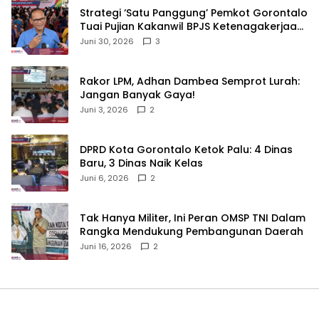
Strategi ‘Satu Panggung’ Pemkot Gorontalo
Tuai Pujian Kakanwil BPJS Ketenagakerjaan
Sulama‎‎
Juni 30, 2026
3
‎Rakor LPM, Adhan Dambea Semprot Lurah:
Jangan Banyak Gaya!‎
Juni 3, 2026
2
‎DPRD Kota Gorontalo Ketok Palu: 4 Dinas
Baru, 3 Dinas Naik Kelas
Juni 6, 2026
2
‎Tak Hanya Militer, Ini Peran OMSP TNI Dalam
Rangka Mendukung Pembangunan Daerah
Juni 16, 2026
2