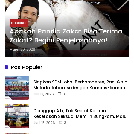
Nasional
Apakah Panitia Zakat Bisa Terima
Zakat? Begini Penjelasannya!
Maret 20, 2026
Pos Populer
‎Siapkan SDM Lokal Berkompeten, Pani Gold
Mulai Kolaborasi dengan Kampus-kampus
di Gorontalo
Juli 12, 2026
3
‎Dianggap Aib, Tak Sedikit Korban
Kekerasan Seksual Memilih Bungkam, Malu
untuk Melapor!‎
Juni 15, 2026
3