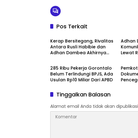
Pos Terkait
Kota Gorontalo
Kota G
‎Kerap Bersitegang, Rivalitas
‎Adhan
Antara Rusli Habibie dan
Komuni
Adhan Dambea Akhirnya
Lewat R
Kota Gorontalo
Kota G
Mencair
‎285 Ribu Pekerja Gorontalo
Pemkot
Belum Terlindungi BPJS, Ada
Dokume
Usulan Rp10 Miliar Dari APBD‎
Penceg
Seksual
Tinggalkan Balasan
Alamat email Anda tidak akan dipublikasi