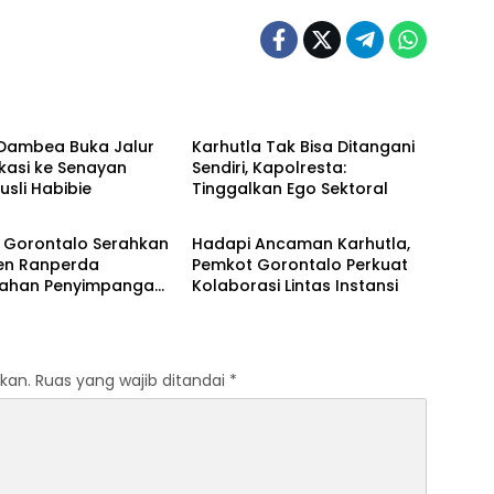
orontalo
Kota Gorontalo
 Dambea Buka Jalur
‎Karhutla Tak Bisa Ditangani
kasi ke Senayan
Sendiri, Kapolresta:
usli Habibie
Tinggalkan Ego Sektoral‎‎
orontalo
Kota Gorontalo
 Gorontalo Serahkan
‎Hadapi Ancaman Karhutla,
n Ranperda
Pemkot Gorontalo Perkuat
ahan Penyimpangan
Kolaborasi Lintas Instansi‎‎
 ke DPRD
kan.
Ruas yang wajib ditandai
*