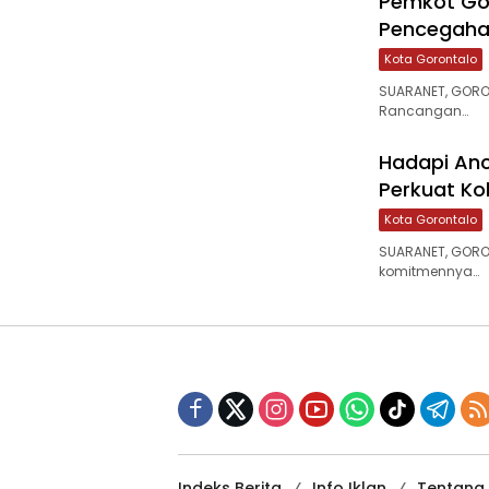
Pemkot Go
Pencegaha
Kota Gorontalo
‎SUARANET, GOR
Rancangan…
‎Hadapi An
Perkuat Kol
Kota Gorontalo
SUARANET, GORO
komitmennya…
Indeks Berita
Info Iklan
Tentang