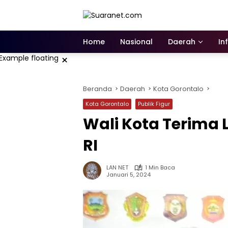
Langsung
ke
konten
Home
Nasional
Daerah
In
×
Beranda
Daerah
Kota Gorontalo
Kota Gorontalo
Publik Figur
Wali Kota Terima L
RI
LAN NET
1 Min Baca
Januari 5, 2024