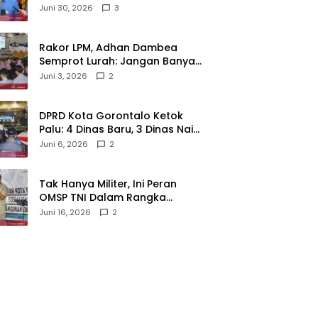
Kakanwil BPJS
Juni 30, 2026
3
Ketenagakerjaan Sulama‎‎
‎Rakor LPM, Adhan Dambea
Semprot Lurah: Jangan Banyak
Gaya!‎
Juni 3, 2026
2
‎DPRD Kota Gorontalo Ketok
Palu: 4 Dinas Baru, 3 Dinas Naik
Kelas
Juni 6, 2026
2
‎Tak Hanya Militer, Ini Peran
OMSP TNI Dalam Rangka
Mendukung Pembangunan
Juni 16, 2026
2
Daerah