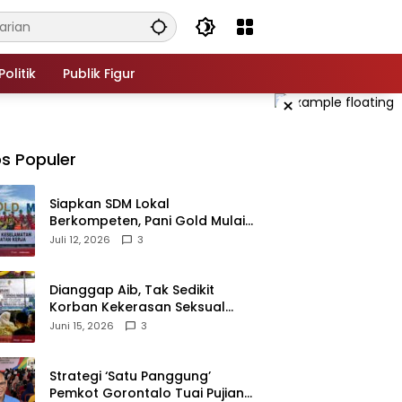
Politik
Publik Figur
×
s Populer
‎Siapkan SDM Lokal
Berkompeten, Pani Gold Mulai
Kolaborasi dengan Kampus-
Juli 12, 2026
3
kampus di Gorontalo
‎Dianggap Aib, Tak Sedikit
Korban Kekerasan Seksual
Memilih Bungkam, Malu untuk
Juni 15, 2026
3
Melapor!‎
Strategi ‘Satu Panggung’
Pemkot Gorontalo Tuai Pujian