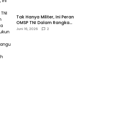
‎Tak Hanya Militer, Ini Peran
OMSP TNI Dalam Rangka
Mendukung Pembangunan
Juni 16, 2026
2
Daerah