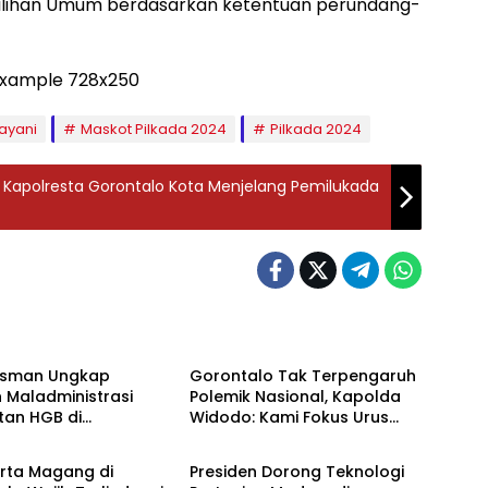
emilihan Umum berdasarkan ketentuan perundang-
ayani
Maskot Pilkada 2024
Pilkada 2024
 Kapolresta Gorontalo Kota Menjelang Pemilukada
h
Daerah
sman Ungkap
‎Gorontalo Tak Terpengaruh
 Maladministrasi
Polemik Nasional, Kapolda
tan HGB di
Widodo: Kami Fokus Urus
h
Daerah
lo, ATR/BPN Diminta
Daerah
Lanjut 30 Hari
erta Magang di
‎Presiden Dorong Teknologi