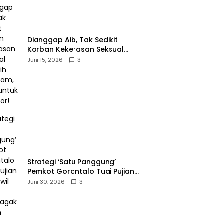
‎Dianggap Aib, Tak Sedikit
Korban Kekerasan Seksual
Memilih Bungkam, Malu untuk
Juni 15, 2026
3
Melapor!‎
Strategi ‘Satu Panggung’
Pemkot Gorontalo Tuai Pujian
Kakanwil BPJS
Juni 30, 2026
3
Ketenagakerjaan Sulama‎‎