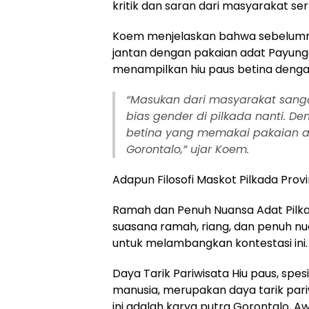
kritik dan saran dari masyarakat se
Koem menjelaskan bahwa sebelum
jantan dengan pakaian adat Payung
menampilkan hiu paus betina denga
“Masukan dari masyarakat sanga
bias gender di pilkada nanti. 
betina yang memakai pakaian ad
Gorontalo,” ujar Koem.
Adapun Filosofi Maskot Pilkada Prov
Ramah dan Penuh Nuansa Adat Pilka
suasana ramah, riang, dan penuh nua
untuk melambangkan kontestasi ini.
Daya Tarik Pariwisata Hiu paus, spe
manusia, merupakan daya tarik par
ini adalah karya putra Gorontalo, 