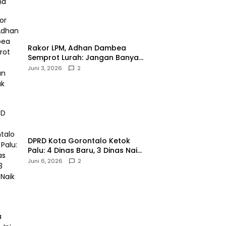
‎Rakor LPM, Adhan Dambea
Semprot Lurah: Jangan Banyak
Gaya!‎
Juni 3, 2026
2
‎DPRD Kota Gorontalo Ketok
Palu: 4 Dinas Baru, 3 Dinas Naik
Kelas
Juni 6, 2026
2