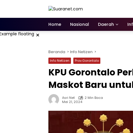
Langsung
ke
konten
Home
Nasional
Daerah
In
×
Beranda
Info Netizen
Info Netizen
Prov.Gorontalo
KPU Gorontalo Pe
Maskot Baru untuk
Asri Net
2 Min Baca
Mei 21, 2024