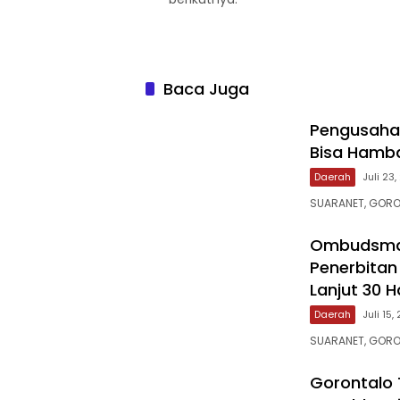
Baca Juga
‎Pengusaha 
Bisa Hamba
Daerah
Juli 23
SUARANET, GORO
‎Ombudsma
Penerbitan
Lanjut 30 H
Daerah
Juli 15,
SUARANET, GORO
‎Gorontalo