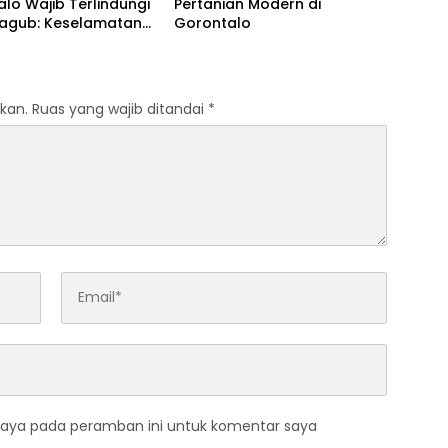
lo Wajib Terlindungi
Pertanian Modern di
Wagub: Keselamatan
Gorontalo
ak Bisa Ditawar
kan.
Ruas yang wajib ditandai
*
saya pada peramban ini untuk komentar saya