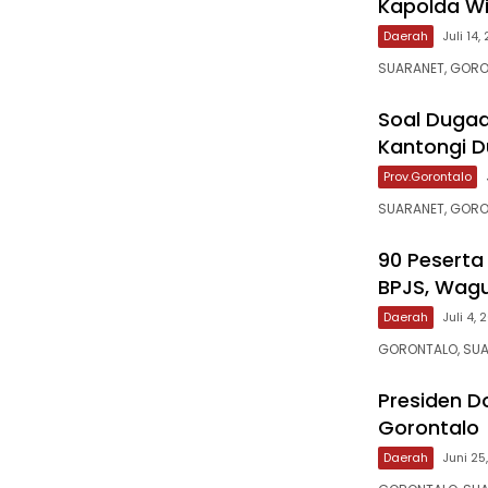
Kapolda Wi
Daerah
Juli 14,
SUARANET, GORO
‎Soal Duga
Kantongi D
Prov.Gorontalo
SUARANET, GORO
‎90 Pesert
BPJS, Wagu
Daerah
Juli 4,
‎‎GORONTALO, SU
‎Presiden 
Gorontalo
Daerah
Juni 25