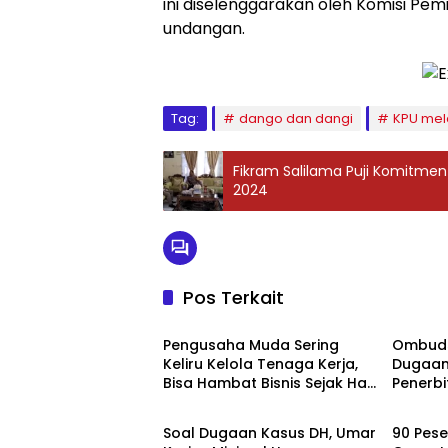
ini diselenggarakan oleh Komisi P
undangan.
Tag:
dango dan dangi
KPU mel
Fikram Salilama Puji Komitmen
2024
Pos Terkait
Daerah
Daera
‎Pengusaha Muda Sering
‎Ombud
Keliru Kelola Tenaga Kerja,
Dugaan
Bisa Hambat Bisnis Sejak Hari
Penerbi
Prov.Gorontalo
Daera
Pertama
Goronta
Tindak 
‎Soal Dugaan Kasus DH, Umar
‎90 Pes