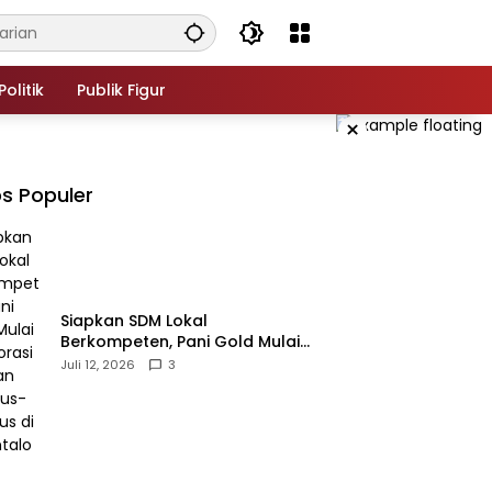
Politik
Publik Figur
×
s Populer
‎Siapkan SDM Lokal
Berkompeten, Pani Gold Mulai
Kolaborasi dengan Kampus-
Juli 12, 2026
3
kampus di Gorontalo