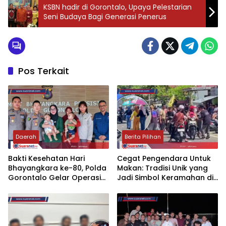
KSBN hadir di Gorontalo, Upaya Pelestarian
Seni Budaya Bagi Generasi Penerus
Pos Terkait
Daerah
Berita Pilihan
‎Bakti Kesehatan Hari
‎Cegat Pengendara Untuk
Bhayangkara ke-80, Polda
Makan: Tradisi Unik yang
Gorontalo Gelar Operasi
Jadi Simbol Keramahan di
Bibir Sumbing Gratis‎‎
Bolsel