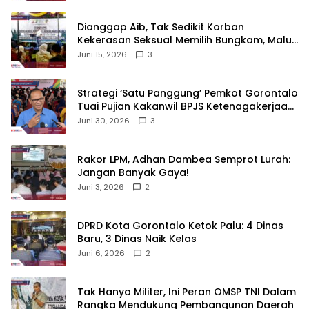
‎Dianggap Aib, Tak Sedikit Korban
Kekerasan Seksual Memilih Bungkam, Malu
untuk Melapor!‎
Juni 15, 2026
3
Strategi ‘Satu Panggung’ Pemkot Gorontalo
Tuai Pujian Kakanwil BPJS Ketenagakerjaan
Sulama‎‎
Juni 30, 2026
3
‎Rakor LPM, Adhan Dambea Semprot Lurah:
Jangan Banyak Gaya!‎
Juni 3, 2026
2
‎DPRD Kota Gorontalo Ketok Palu: 4 Dinas
Baru, 3 Dinas Naik Kelas
Juni 6, 2026
2
‎Tak Hanya Militer, Ini Peran OMSP TNI Dalam
Rangka Mendukung Pembangunan Daerah