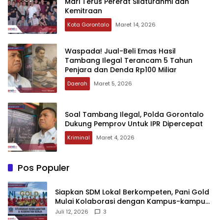
Mari Terus Pererat Silaturahmi dan
Kemitraan
Kota Gorontalo
Maret 14, 2026
‎Waspada! Jual-Beli Emas Hasil
Tambang Ilegal Terancam 5 Tahun
Penjara dan Denda Rp100 Miliar‎‎
Daerah
Maret 5, 2026
Soal Tambang Ilegal, Polda Gorontalo
Dukung Pemprov Untuk IPR Dipercepat
Kriminal
Maret 4, 2026
Pos Populer
‎Siapkan SDM Lokal Berkompeten, Pani Gold
Mulai Kolaborasi dengan Kampus-kampus
di Gorontalo
Juli 12, 2026
3