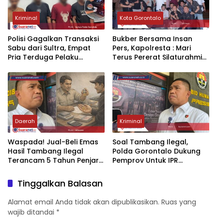
Kriminal
Kota Gorontalo
Polisi Gagalkan Transaksi
Bukber Bersama Insan
Sabu dari Sultra‎‎, Empat
Pers, Kapolresta : Mari
Pria Terduga Pelaku
Terus Pererat Silaturahmi
Diciduk di Area Tambang
dan Kemitraan
Marisa
Daerah
Kriminal
‎Waspada! Jual-Beli Emas
Soal Tambang Ilegal,
Hasil Tambang Ilegal
Polda Gorontalo Dukung
Terancam 5 Tahun Penjara
Pemprov Untuk IPR
dan Denda Rp100 Miliar‎‎
Dipercepat
Tinggalkan Balasan
Alamat email Anda tidak akan dipublikasikan.
Ruas yang
wajib ditandai
*