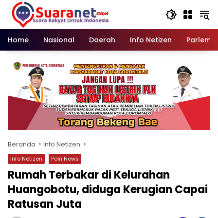
Langsung
ke
konten
Home
Nasional
Daerah
Info Netizen
Parleme
Beranda
Info Netizen
Info Netizen
Polri News
Rumah Terbakar di Kelurahan
Huangobotu, diduga Kerugian Capai
Ratusan Juta