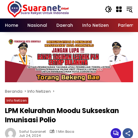
Langsung
ke
konten
Home
Nasional
Daerah
Info Netizen
Parleme
Beranda
Info Netizen
Info Netizen
LPM Kelurahan Moodu Sukseskan
Imunisasi Polio
Saiful Suaranet
1 Min Baca
Juli 24, 2024