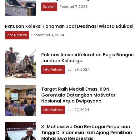
Daerah
Februari 7, 2026
Ratusan Koleksi Tanaman Jadi Destinasi Wisata Edukasi
Info Netizen
September 4, 2024
Pokmas Inovasi Kelurahan Bugis Bangun
Jamban Keluarga
Info Netizen
Juli 29, 2024
Target Raih Medali Emas, KONI
Gorontalo Datangkan Motivator
Nasional Aqua Dwipayana
Info Netizen
Juli 27, 2024
31 Mahasiswa Dari Berbagai Perguruan
Tinggi Di Indonesia Ikuti Ajang Pemilihan
Mahasiswa Berprestasi