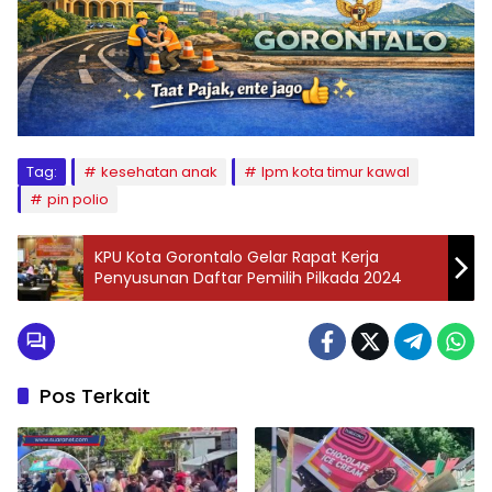
Tag:
kesehatan anak
lpm kota timur kawal
pin polio
KPU Kota Gorontalo Gelar Rapat Kerja
Penyusunan Daftar Pemilih Pilkada 2024
Pos Terkait