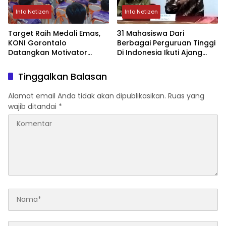
Info Netizen
Info Netizen
Target Raih Medali Emas,
31 Mahasiswa Dari
KONI Gorontalo
Berbagai Perguruan Tinggi
Datangkan Motivator
Di Indonesia Ikuti Ajang
Nasional Aqua Dwipayana
Pemilihan Mahasiswa
Berprestasi
Tinggalkan Balasan
Alamat email Anda tidak akan dipublikasikan.
Ruas yang
wajib ditandai
*