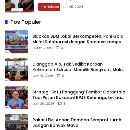
Info Netizen
Juli 25, 2024
Pos Populer
‎Siapkan SDM Lokal Berkompeten, Pani Gold
Mulai Kolaborasi dengan Kampus-kampus
di Gorontalo
Juli 12, 2026
3
‎Dianggap Aib, Tak Sedikit Korban
Kekerasan Seksual Memilih Bungkam, Malu
untuk Melapor!‎
Juni 15, 2026
3
Strategi ‘Satu Panggung’ Pemkot Gorontalo
Tuai Pujian Kakanwil BPJS Ketenagakerjaan
Sulama‎‎
Juni 30, 2026
3
‎Rakor LPM, Adhan Dambea Semprot Lurah:
Jangan Banyak Gaya!‎