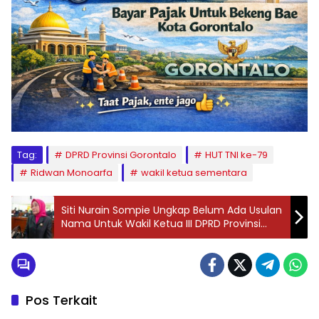
Tag:
DPRD Provinsi Gorontalo
HUT TNI ke-79
Ridwan Monoarfa
wakil ketua sementara
Siti Nurain Sompie Ungkap Belum Ada Usulan
Nama Untuk Wakil Ketua III DPRD Provinsi
Gorontalo
Pos Terkait