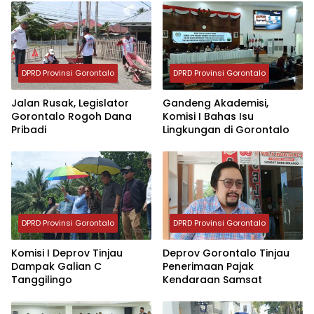
DPRD Provinsi Gorontalo
DPRD Provinsi Gorontalo
Jalan Rusak, Legislator
Gandeng Akademisi,
Gorontalo Rogoh Dana
Komisi I Bahas Isu
Pribadi
Lingkungan di Gorontalo
DPRD Provinsi Gorontalo
DPRD Provinsi Gorontalo
Komisi I Deprov Tinjau
Deprov Gorontalo Tinjau
Dampak Galian C
Penerimaan Pajak
Tanggilingo
Kendaraan Samsat