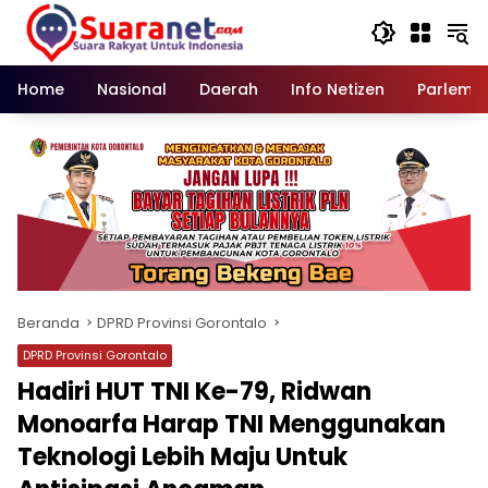
Langsung
ke
konten
Home
Nasional
Daerah
Info Netizen
Parleme
Beranda
DPRD Provinsi Gorontalo
DPRD Provinsi Gorontalo
Hadiri HUT TNI Ke-79, Ridwan
Monoarfa Harap TNI Menggunakan
Teknologi Lebih Maju Untuk