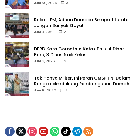
Sulama‎‎
Juni 30, 2026
3
‎Rakor LPM, Adhan Dambea Semprot Lurah:
Jangan Banyak Gaya!‎
Juni 3, 2026
2
‎DPRD Kota Gorontalo Ketok Palu: 4 Dinas
Baru, 3 Dinas Naik Kelas
Juni 6, 2026
2
‎Tak Hanya Militer, Ini Peran OMSP TNI Dalam
Rangka Mendukung Pembangunan Daerah
Juni 16, 2026
2