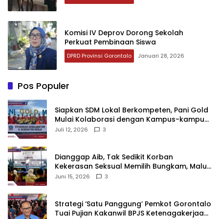
Komisi IV Deprov Dorong Sekolah
Perkuat Pembinaan Siswa
DPRD Provinsi Gorontalo
Januari 28, 2026
Pos Populer
‎Siapkan SDM Lokal Berkompeten, Pani Gold
Mulai Kolaborasi dengan Kampus-kampus
di Gorontalo
Juli 12, 2026
3
‎Dianggap Aib, Tak Sedikit Korban
Kekerasan Seksual Memilih Bungkam, Malu
untuk Melapor!‎
Juni 15, 2026
3
Strategi ‘Satu Panggung’ Pemkot Gorontalo
Tuai Pujian Kakanwil BPJS Ketenagakerjaan