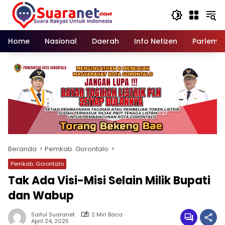
Langsung
ke
konten
Home
Nasional
Daerah
Info Netizen
Parleme
Beranda
Pemkab. Gorontalo
Pemkab. Gorontalo
Tak Ada Visi-Misi Selain Milik Bupati
dan Wabup
Saiful Suaranet
2 Min Baca
April 24, 2025