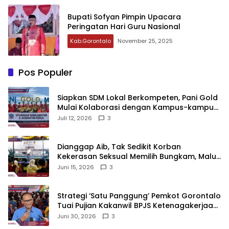
Bupati Sofyan Pimpin Upacara
Peringatan Hari Guru Nasional
Kab.Gorontalo
November 25, 2025
Pos Populer
‎Siapkan SDM Lokal Berkompeten, Pani Gold
Mulai Kolaborasi dengan Kampus-kampus
di Gorontalo
Juli 12, 2026
3
‎Dianggap Aib, Tak Sedikit Korban
Kekerasan Seksual Memilih Bungkam, Malu
untuk Melapor!‎
Juni 15, 2026
3
Strategi ‘Satu Panggung’ Pemkot Gorontalo
Tuai Pujian Kakanwil BPJS Ketenagakerjaan
Sulama‎‎
Juni 30, 2026
3