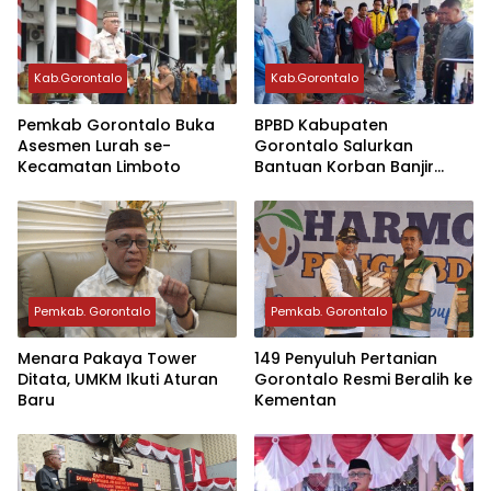
Kab.Gorontalo
Kab.Gorontalo
Pemkab Gorontalo Buka
BPBD Kabupaten
Asesmen Lurah se-
Gorontalo Salurkan
Kecamatan Limboto
Bantuan Korban Banjir
Desa Totopo
Pemkab. Gorontalo
Pemkab. Gorontalo
Menara Pakaya Tower
149 Penyuluh Pertanian
Ditata, UMKM Ikuti Aturan
Gorontalo Resmi Beralih ke
Baru
Kementan