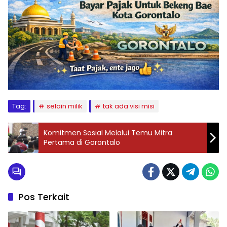
Tag:
selain milik
tak ada visi misi
Komitmen Sosial Melalui Temu Mitra
Pertama di Gorontalo
Pos Terkait