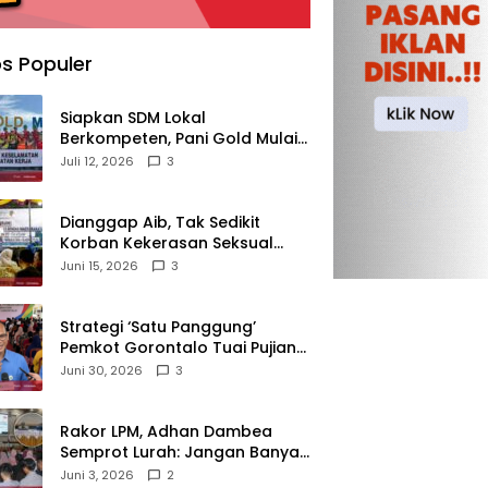
s Populer
‎Siapkan SDM Lokal
Berkompeten, Pani Gold Mulai
Kolaborasi dengan Kampus-
Juli 12, 2026
3
kampus di Gorontalo
‎Dianggap Aib, Tak Sedikit
Korban Kekerasan Seksual
Memilih Bungkam, Malu untuk
Juni 15, 2026
3
Melapor!‎
Strategi ‘Satu Panggung’
Pemkot Gorontalo Tuai Pujian
Kakanwil BPJS
Juni 30, 2026
3
Ketenagakerjaan Sulama‎‎
‎Rakor LPM, Adhan Dambea
Semprot Lurah: Jangan Banyak
Gaya!‎
Juni 3, 2026
2