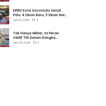
‎DPRD Kota Gorontalo Ketok
Palu: 4 Dinas Baru, 3 Dinas Naik
Kelas
Juni 6, 2026
2
‎Tak Hanya Militer, Ini Peran
OMSP TNI Dalam Rangka
Mendukung Pembangunan
Juni 16, 2026
2
Daerah