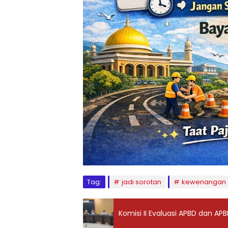
Tag:
jadi sorotan
kewenangan
Komisi II Evaluasi APBD dan A