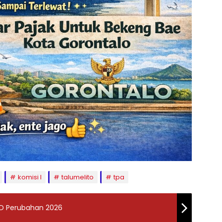
komisi I
talumelito
tpa
PBD Perubahan 2026