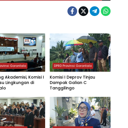
ovinsi Gorontalo
DPRD Provinsi Gorontalo
 Akademisi, Komisi I
Komisi I Deprov Tinjau
su Lingkungan di
Dampak Galian C
alo
Tanggilingo