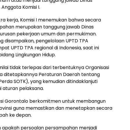
mum atau menjadi tanggung jawab Dinas
 Anggota Komisi I.
ra kerja, Komisi I menemukan bahwa secara
mpahan merupakan tanggung jawab Dinas
urusan pekerjaan umum dan permukiman.
ng disampaikan, pengelolaan UPTD TPA
t UPTD TPA regional di Indonesia, saat ini
bidang Lingkungan Hidup.
lai tidak terlepas dari terbentuknya Organisasi
a ditetapkannya Peraturan Daerah tentang
Perda SOTK), yang kemudian ditindaklanjuti
 aturan pelaksana.
ovinsi Gorontalo berkomitmen untuk membangun
rovinsi guna memastikan dan menetapkan secara
pah ke depan.
n apakah persoalan persampahan menjadi