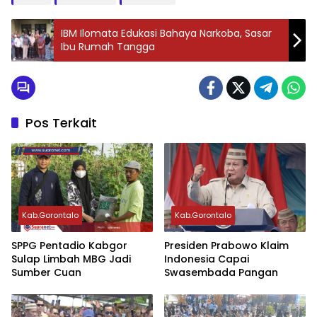
IBM Ilomata Edukasi Bahaya Narkoba, Sasar
Ibu Rumah Tangga
Pos Terkait
Kab.Gorontalo
Kab.Gorontalo
‎SPPG Pentadio Kabgor
Presiden Prabowo Klaim
Sulap Limbah MBG Jadi
Indonesia Capai
Sumber Cuan ‎‎
Swasembada Pangan