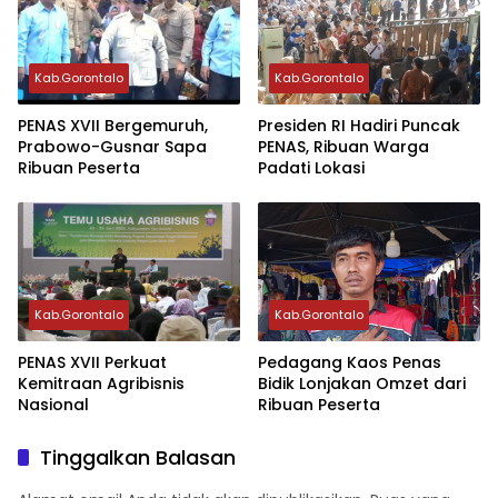
Kab.Gorontalo
Kab.Gorontalo
PENAS XVII Bergemuruh,
Presiden RI Hadiri Puncak
Prabowo-Gusnar Sapa
PENAS, Ribuan Warga
Ribuan Peserta
Padati Lokasi
Kab.Gorontalo
Kab.Gorontalo
PENAS XVII Perkuat
Pedagang Kaos Penas
Kemitraan Agribisnis
Bidik Lonjakan Omzet dari
Nasional
Ribuan Peserta
Tinggalkan Balasan