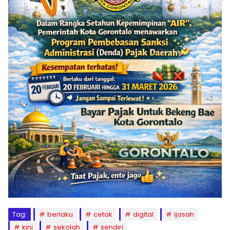
Tag:
berlaku
cetak
digital
ijasah
kini
sekolah
sendiri