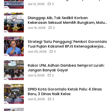
di Gorontalo
Juli 12, 2026
3
‎Dianggap Aib, Tak Sedikit Korban
Kekerasan Seksual Memilih Bungkam, Malu
untuk Melapor!‎
Juni 15, 2026
3
Strategi ‘Satu Panggung’ Pemkot Gorontalo
Tuai Pujian Kakanwil BPJS Ketenagakerjaan
Sulama‎‎
Juni 30, 2026
3
‎Rakor LPM, Adhan Dambea Semprot Lurah:
Jangan Banyak Gaya!‎
Juni 3, 2026
2
‎DPRD Kota Gorontalo Ketok Palu: 4 Dinas
Baru, 3 Dinas Naik Kelas
Juni 6, 2026
2