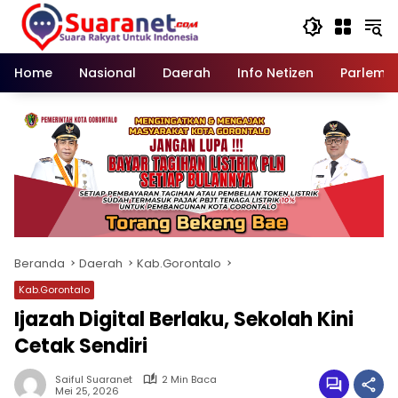
Langsung
ke
konten
Home
Nasional
Daerah
Info Netizen
Parleme
Beranda
Daerah
Kab.Gorontalo
Kab.Gorontalo
Ijazah Digital Berlaku, Sekolah Kini
Cetak Sendiri
Saiful Suaranet
2 Min Baca
Mei 25, 2026