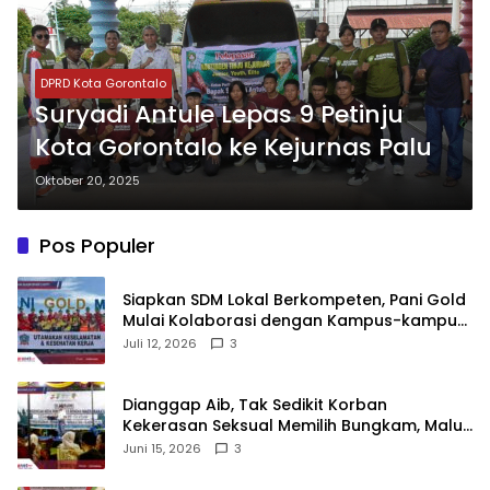
DPRD Kota Gorontalo
Suryadi Antule Lepas 9 Petinju
Kota Gorontalo ke Kejurnas Palu
Oktober 20, 2025
Pos Populer
‎Siapkan SDM Lokal Berkompeten, Pani Gold
Mulai Kolaborasi dengan Kampus-kampus
di Gorontalo
Juli 12, 2026
3
‎Dianggap Aib, Tak Sedikit Korban
Kekerasan Seksual Memilih Bungkam, Malu
untuk Melapor!‎
Juni 15, 2026
3