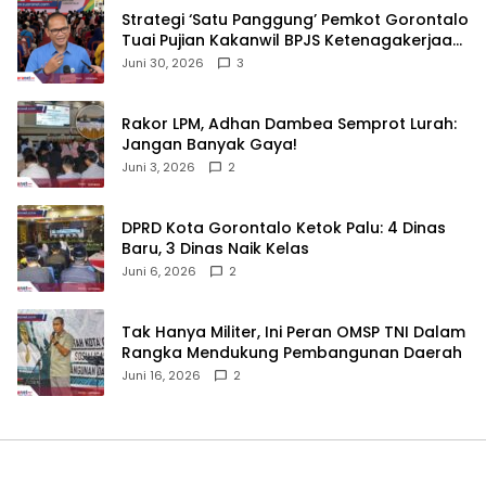
Strategi ‘Satu Panggung’ Pemkot Gorontalo
Tuai Pujian Kakanwil BPJS Ketenagakerjaan
Sulama‎‎
Juni 30, 2026
3
‎Rakor LPM, Adhan Dambea Semprot Lurah:
Jangan Banyak Gaya!‎
Juni 3, 2026
2
‎DPRD Kota Gorontalo Ketok Palu: 4 Dinas
Baru, 3 Dinas Naik Kelas
Juni 6, 2026
2
‎Tak Hanya Militer, Ini Peran OMSP TNI Dalam
Rangka Mendukung Pembangunan Daerah
Juni 16, 2026
2