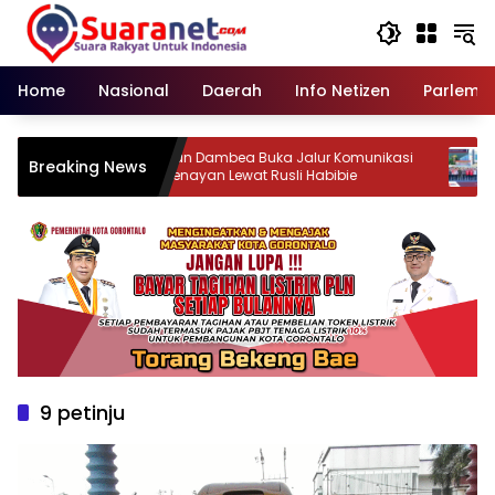
Langsung
ke
konten
Home
Nasional
Daerah
Info Netizen
Parleme
a Rusli
‎Adhan Dambea Buka Jalur Komunikasi
‎Ka
Breaking News
rnya
ke Senayan Lewat Rusli Habibie
Kap
9 petinju