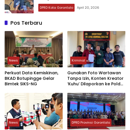
DPRD Kota Gorontalo
April 20, 2026
Pos Terbaru
News
Kriminal
Perkuat Data Kemiskinan,
Gunakan Foto Wartawan
BKAD Botupingge Gelar
Tanpa Izin, Konten Kreator
Bimtek SIKS-NG
‘Kuhu’ Dilaporkan ke Polda
Gorontalo.
News
DPRD Provinsi Gorontalo