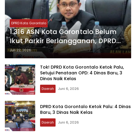
DPRD Kota Gorontalo
‎1.316 ASN Kota Gorontalo Belum
Ikut Parkir Berlangganan, DPRD
Minta Pemerintah Bertindak
Juli 22, 2026
Tegas
‎Tok! DPRD Kota Gorontalo Ketok Palu,
Setujui Penataan OPD: 4 Dinas Baru, 3
Dinas Naik Kelas‎‎
Daerah
Juni 6, 2026
‎DPRD Kota Gorontalo Ketok Palu: 4 Dinas
Baru, 3 Dinas Naik Kelas
Daerah
Juni 6, 2026