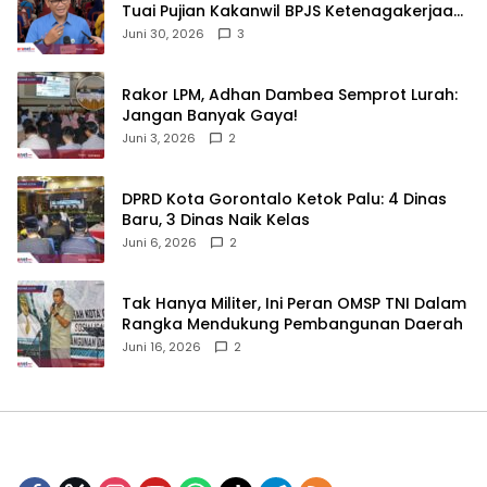
Tuai Pujian Kakanwil BPJS Ketenagakerjaan
Sulama‎‎
Juni 30, 2026
3
‎Rakor LPM, Adhan Dambea Semprot Lurah:
Jangan Banyak Gaya!‎
Juni 3, 2026
2
‎DPRD Kota Gorontalo Ketok Palu: 4 Dinas
Baru, 3 Dinas Naik Kelas
Juni 6, 2026
2
‎Tak Hanya Militer, Ini Peran OMSP TNI Dalam
Rangka Mendukung Pembangunan Daerah
Juni 16, 2026
2