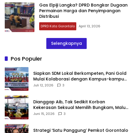
‎Gas Elpiji Langka? DPRD Bongkar Dugaan
Permainan Harga dan Penyimpangan
Distribusi
DPRD Kota Gorontalo
April 13, 2026
Selengkapnya
Pos Populer
‎Siapkan SDM Lokal Berkompeten, Pani Gold
Mulai Kolaborasi dengan Kampus-kampus
di Gorontalo
Juli 12, 2026
3
‎Dianggap Aib, Tak Sedikit Korban
Kekerasan Seksual Memilih Bungkam, Malu
untuk Melapor!‎
Juni 15, 2026
3
Strategi ‘Satu Panggung’ Pemkot Gorontalo