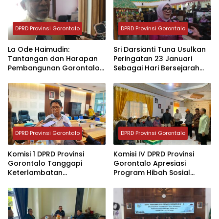
DPRD Provinsi Gorontalo
DPRD Provinsi Gorontalo
La Ode Haimudin:
Sri Darsianti Tuna Usulkan
Tantangan dan Harapan
Peringatan 23 Januari
Pembangunan Gorontalo
Sebagai Hari Bersejarah
di HUT ke-24
Gorontalo
DPRD Provinsi Gorontalo
DPRD Provinsi Gorontalo
Komisi 1 DPRD Provinsi
Komisi IV DPRD Provinsi
Gorontalo Tanggapi
Gorontalo Apresiasi
Keterlambatan
Program Hibah Sosial
Pembayaran Gaji
untuk Majelis Taklim di
Perangkat Desa
Desa Pentadio Barat