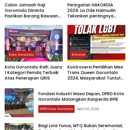
Calon Jamaah Haji
Peringatan HAKORDIA
Gorontalo Diminta
2024: La Ode Haimudin
Pastikan Barang Bawaan
Tekankan pentingnya
Sebelum Tiba di Asrama
perangi korupsi
Kota Gorontalo
Kriminal
Kota Gorontalo Raih Juara
Kontroversi Pemilihan Miss
1 Kategori Pemda Terbaik
Trans Queen Gorontalo
Atas Penerapan QRIS
2024, Masyarakat Tuntut
Penolakan LGBT
‎Fondasi Industri Masa Depan, DPRD Kota
Gorontalo Matangkan Ranperda RPIK‎
DPRD Kota Gorontalo
April 20, 2026
‎Bagi Lola Yunus, MTQ Bukan Seremonial,