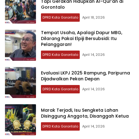
Tapi Gerakan Hidupkan Al-Qur’an di
Gorontalo
DPRD Kota Gorontalo
April 18, 2026
‎Tempat Usaha, Apalagi Dapur MBG,
Dilarang Pakai Elpiji Bersubsidi: Itu
Pelanggaran!
DPRD Kota Gorontalo
April 14, 2026
‎Evaluasi LKPJ 2025 Rampung, Paripurna
Dijadwalkan Pekan Depan‎‎
DPRD Kota Gorontalo
April 14, 2026
‎Marak Terjadi, Isu Sengketa Lahan
Disinggung Anggota, Disanggah Ketua
DPRD Kota Gorontalo
April 14, 2026