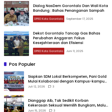
Dialog NasDem Gorontalo Dan Wali Kota
Bandung : Bahas Penanganan Sampah
DPRD Kota Gorontalo
September 17, 2025
Dekot Gorontalo Tancap Gas Bahas
Perubahan Anggaran: Fokus
Kesejahteraan dan Efisiensi
DPRD Kota Gorontalo
Juni 11, 2025
Pos Populer
‎Siapkan SDM Lokal Berkompeten, Pani Gold
Mulai Kolaborasi dengan Kampus-kampus
di Gorontalo
Juli 12, 2026
3
‎Dianggap Aib, Tak Sedikit Korban
Kekerasan Seksual Memilih Bungkam, Malu
untuk Melapor!‎
Juni 15, 2026
3