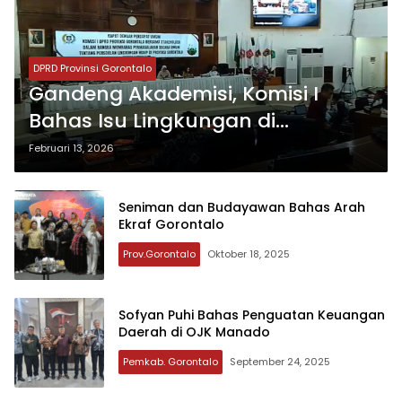
DPRD Provinsi Gorontalo
Gandeng Akademisi, Komisi I
Bahas Isu Lingkungan di
Gorontalo
Februari 13, 2026
Seniman dan Budayawan Bahas Arah
Ekraf Gorontalo
Prov.Gorontalo
Oktober 18, 2025
Sofyan Puhi Bahas Penguatan Keuangan
Daerah di OJK Manado
Pemkab. Gorontalo
September 24, 2025