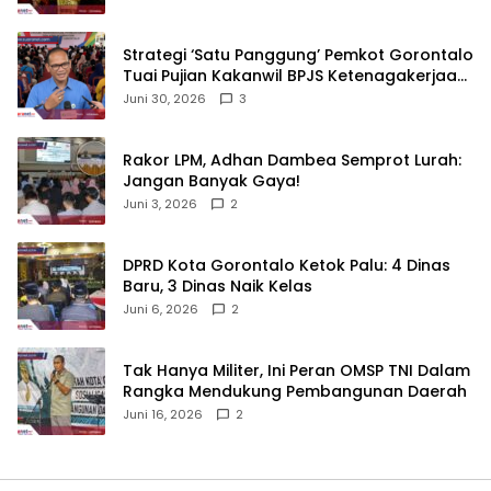
Strategi ‘Satu Panggung’ Pemkot Gorontalo
Tuai Pujian Kakanwil BPJS Ketenagakerjaan
Sulama‎‎
Juni 30, 2026
3
‎Rakor LPM, Adhan Dambea Semprot Lurah:
Jangan Banyak Gaya!‎
Juni 3, 2026
2
‎DPRD Kota Gorontalo Ketok Palu: 4 Dinas
Baru, 3 Dinas Naik Kelas
Juni 6, 2026
2
‎Tak Hanya Militer, Ini Peran OMSP TNI Dalam
Rangka Mendukung Pembangunan Daerah
Juni 16, 2026
2