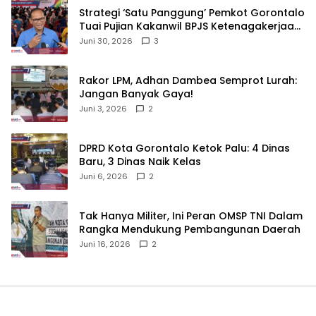
Strategi ‘Satu Panggung’ Pemkot Gorontalo
Tuai Pujian Kakanwil BPJS Ketenagakerjaan
Sulama‎‎
Juni 30, 2026
3
‎Rakor LPM, Adhan Dambea Semprot Lurah:
Jangan Banyak Gaya!‎
Juni 3, 2026
2
‎DPRD Kota Gorontalo Ketok Palu: 4 Dinas
Baru, 3 Dinas Naik Kelas
Juni 6, 2026
2
‎Tak Hanya Militer, Ini Peran OMSP TNI Dalam
Rangka Mendukung Pembangunan Daerah
Juni 16, 2026
2