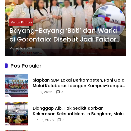
Berita Pilihan
Bayang-Bayang ‘Boti’ dan Waria
di Gorontalo: Disebut Jadi Faktor
Dominan Lonjakan Kasus HIV
Maret 5, 2026
Pos Populer
‎Siapkan SDM Lokal Berkompeten, Pani Gold
Mulai Kolaborasi dengan Kampus-kampus
di Gorontalo
Juli 12, 2026
3
‎Dianggap Aib, Tak Sedikit Korban
Kekerasan Seksual Memilih Bungkam, Malu
untuk Melapor!‎
Juni 15, 2026
3