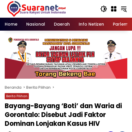
Langsung
ke
konten
Home
Nasional
Daerah
Info Netizen
Parleme
Beranda
Berita Pilihan
Berita Pilihan
Bayang-Bayang ‘Boti’ dan Waria di
Gorontalo: Disebut Jadi Faktor
Dominan Lonjakan Kasus HIV