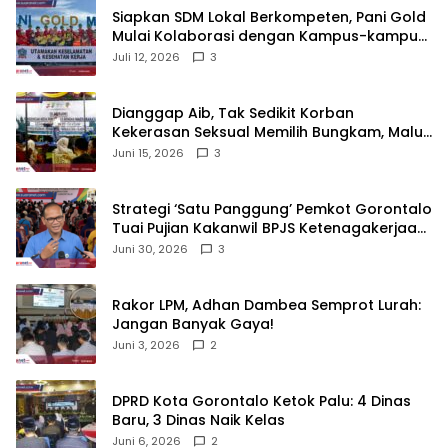
‎Siapkan SDM Lokal Berkompeten, Pani Gold
Mulai Kolaborasi dengan Kampus-kampus
di Gorontalo
Juli 12, 2026
3
‎Dianggap Aib, Tak Sedikit Korban
Kekerasan Seksual Memilih Bungkam, Malu
untuk Melapor!‎
Juni 15, 2026
3
Strategi ‘Satu Panggung’ Pemkot Gorontalo
Tuai Pujian Kakanwil BPJS Ketenagakerjaan
Sulama‎‎
Juni 30, 2026
3
‎Rakor LPM, Adhan Dambea Semprot Lurah:
Jangan Banyak Gaya!‎
Juni 3, 2026
2
‎DPRD Kota Gorontalo Ketok Palu: 4 Dinas
Baru, 3 Dinas Naik Kelas
Juni 6, 2026
2