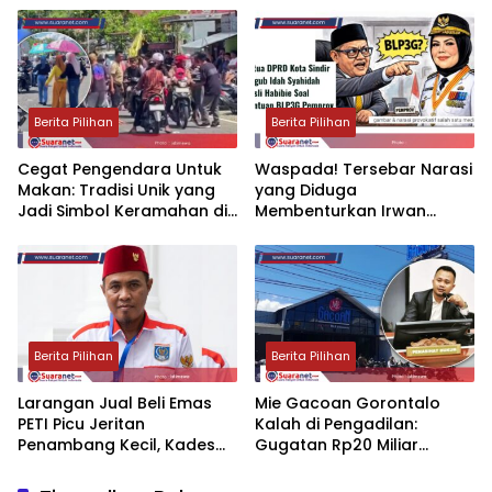
Berita Pilihan
Berita Pilihan
‎Cegat Pengendara Untuk
‎Waspada! Tersebar Narasi
Makan: Tradisi Unik yang
yang Diduga
Jadi Simbol Keramahan di
Membenturkan Irwan
Bolsel
Hunawa dan Idah
Syahidah ‎‎
Berita Pilihan
Berita Pilihan
‎Larangan Jual Beli Emas
Mie Gacoan Gorontalo
PETI Picu Jeritan
Kalah di Pengadilan:
Penambang Kecil, Kades
Gugatan Rp20 Miliar
Mopuya: Warga Tak Bisa
Ditolak, Justru Diminta
Bayar Zakat‎‎
Lunasi Sisa Kontrak‎‎