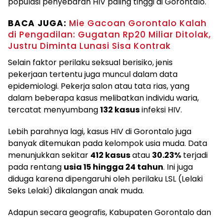
populasi penyebaran HIV paling tinggi di Gorontalo.‎‎
BACA JUGA:
Mie Gacoan Gorontalo Kalah
di Pengadilan: Gugatan Rp20 Miliar Ditolak,
Justru Diminta Lunasi Sisa Kontrak‎‎
Selain faktor perilaku seksual berisiko, jenis
pekerjaan tertentu juga muncul dalam data
epidemiologi. Pekerja salon atau tata rias, yang
dalam beberapa kasus melibatkan individu waria,
tercatat menyumbang
132 kasus
infeksi HIV.
‎‎Lebih parahnya lagi, kasus HIV di Gorontalo juga
banyak ditemukan pada kelompok usia muda. Data
menunjukkan sekitar
412 kasus
atau
30.23%
terjadi
pada rentang
usia 15 hingga 24 tahun
. Ini juga
diduga karena dipengaruhi oleh perilaku LSL (Lelaki
Seks Lelaki) dikalangan anak muda.‎‎
Adapun secara geografis, Kabupaten Gorontalo dan