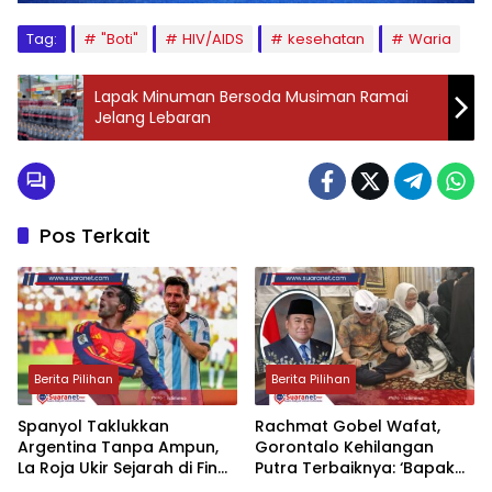
Tag:
"Boti"
HIV/AIDS
kesehatan
Waria
Lapak Minuman Bersoda Musiman Ramai
Jelang Lebaran
Pos Terkait
Berita Pilihan
Berita Pilihan
‎Spanyol Taklukkan
‎Rachmat Gobel Wafat,
Argentina Tanpa Ampun,
Gorontalo Kehilangan
La Roja Ukir Sejarah di Final
Putra Terbaiknya: ‘Bapak
Piala Dunia 2026
Pembangunan’‎