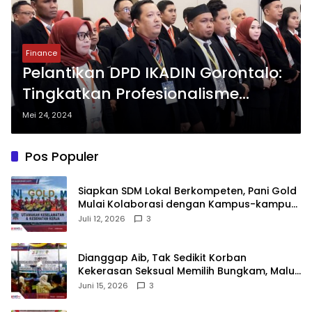
Finance
Pelantikan DPD IKADIN Gorontalo:
Tingkatkan Profesionalisme
Advokat
Mei 24, 2024
Pos Populer
‎Siapkan SDM Lokal Berkompeten, Pani Gold
Mulai Kolaborasi dengan Kampus-kampus
di Gorontalo
Juli 12, 2026
3
‎Dianggap Aib, Tak Sedikit Korban
Kekerasan Seksual Memilih Bungkam, Malu
untuk Melapor!‎
Juni 15, 2026
3