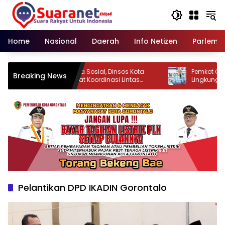
Langsung
ke
konten
Home
Nasional
Daerah
Info Netizen
Parleme
Hadapi Dinamika Sosial, Dinsos Kota
Pemkot Goront
Breaking News
Gorontalo Perkuat Koordinasi Lintas
Lingkungan, 15
Sektor
Dibersihkan
Pelantikan DPD IKADIN Gorontalo