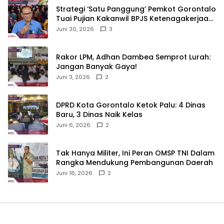
Strategi ‘Satu Panggung’ Pemkot Gorontalo
Tuai Pujian Kakanwil BPJS Ketenagakerjaan
Sulama‎‎
Juni 30, 2026
3
‎Rakor LPM, Adhan Dambea Semprot Lurah:
Jangan Banyak Gaya!‎
Juni 3, 2026
2
‎DPRD Kota Gorontalo Ketok Palu: 4 Dinas
Baru, 3 Dinas Naik Kelas
Juni 6, 2026
2
‎Tak Hanya Militer, Ini Peran OMSP TNI Dalam
Rangka Mendukung Pembangunan Daerah
Juni 16, 2026
2