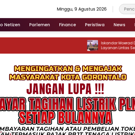
Minggu, 9 Agustus 2026
fo Netizen
Parlemen
Finance
Peristiwa
News
Iskandar Moerad Dorong I
Layanan Lintas Sektor De
Publik