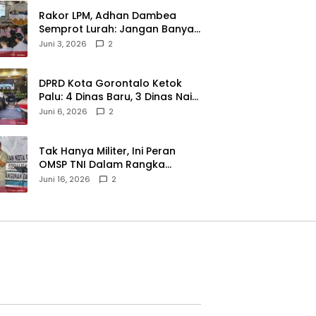
‎Rakor LPM, Adhan Dambea
Semprot Lurah: Jangan Banyak
Gaya!‎
Juni 3, 2026
2
‎DPRD Kota Gorontalo Ketok
Palu: 4 Dinas Baru, 3 Dinas Naik
Kelas
Juni 6, 2026
2
‎Tak Hanya Militer, Ini Peran
OMSP TNI Dalam Rangka
Mendukung Pembangunan
Juni 16, 2026
2
Daerah