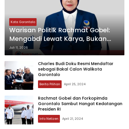
Kota Gorontalo
Warisan Politik Rachmat Gobel:
Mengabdi Lewat Karya, Bukan
Sekadar Janji
Juli 11, 2026
Charles Budi Doku Resmi Mendaftar
sebagai Bakal Calon Walikota
Gorontalo
Berita Pilihan
April 25, 2024
Rachmat Gobel dan Forkopimda
Gorontalo Sambut Hangat Kedatangan
Presiden RI
Info Netizen
April 21, 2024