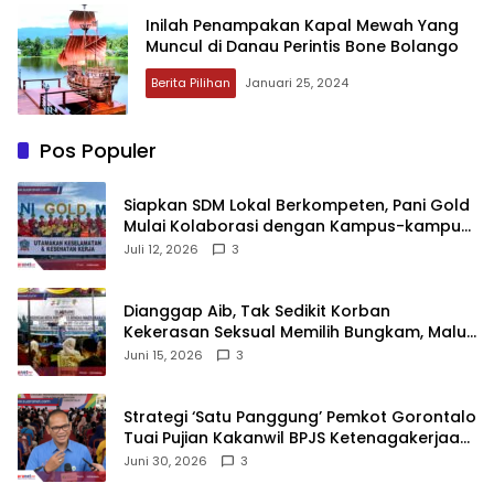
Inilah Penampakan Kapal Mewah Yang
Muncul di Danau Perintis Bone Bolango
Berita Pilihan
Januari 25, 2024
Pos Populer
‎Siapkan SDM Lokal Berkompeten, Pani Gold
Mulai Kolaborasi dengan Kampus-kampus
di Gorontalo
Juli 12, 2026
3
‎Dianggap Aib, Tak Sedikit Korban
Kekerasan Seksual Memilih Bungkam, Malu
untuk Melapor!‎
Juni 15, 2026
3
Strategi ‘Satu Panggung’ Pemkot Gorontalo
Tuai Pujian Kakanwil BPJS Ketenagakerjaan
Sulama‎‎
Juni 30, 2026
3