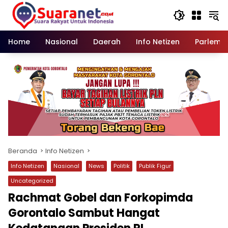
Langsung
ke
konten
Home
Nasional
Daerah
Info Netizen
Parleme
Beranda
Info Netizen
Info Netizen
Nasional
News
Politik
Publik Figur
Uncategorized
Rachmat Gobel dan Forkopimda
Gorontalo Sambut Hangat