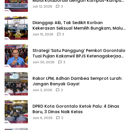
Mulai Kolaborasi dengan Kampus-kampus
di Gorontalo
Juli 12, 2026
3
‎Dianggap Aib, Tak Sedikit Korban
Kekerasan Seksual Memilih Bungkam, Malu
untuk Melapor!‎
Juni 15, 2026
3
Strategi ‘Satu Panggung’ Pemkot Gorontalo
Tuai Pujian Kakanwil BPJS Ketenagakerjaan
Sulama‎‎
Juni 30, 2026
3
‎Rakor LPM, Adhan Dambea Semprot Lurah:
Jangan Banyak Gaya!‎
Juni 3, 2026
2
‎DPRD Kota Gorontalo Ketok Palu: 4 Dinas
Baru, 3 Dinas Naik Kelas
Juni 6, 2026
2