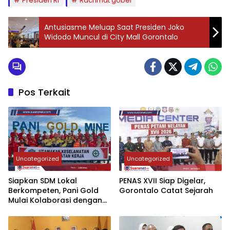
Presiden RI
Rachmat gobel
Antusiasme Meluap Saat Presiden Joko
Widodo Muncul di City Mall Gorontalo
Pos Terkait
Uncategorized
Uncategorized
‎Siapkan SDM Lokal
‎PENAS XVII Siap Digelar,
Berkompeten, Pani Gold
Gorontalo Catat Sejarah
Mulai Kolaborasi dengan
Kampus-kampus di
Gorontalo