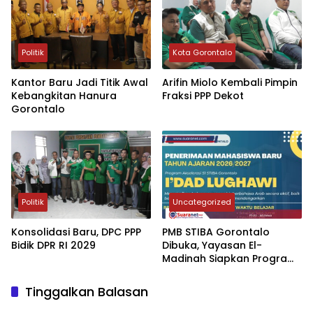
Politik
Kota Gorontalo
Kantor Baru Jadi Titik Awal
Arifin Miolo Kembali Pimpin
Kebangkitan Hanura
Fraksi PPP Dekot
Gorontalo
Politik
Uncategorized
Konsolidasi Baru, DPC PPP
‎PMB STIBA Gorontalo
Bidik DPR RI 2029
Dibuka, Yayasan El-
Madinah Siapkan Program
Akselerasi Cetak Ahli
Bahasa Arab
Tinggalkan Balasan