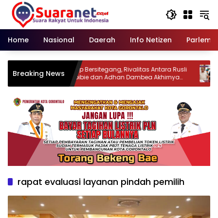
Langsung
ke
konten
Home
Nasional
Daerah
Info Netizen
Parleme
an di
‎Kerap Bersitegang, Rivalitas Antara Rusli
‎A
Breaking News
h
Habibie dan Adhan Dambea Akhirnya
ke
in
Mencair
rapat evaluasi layanan pindah pemilih