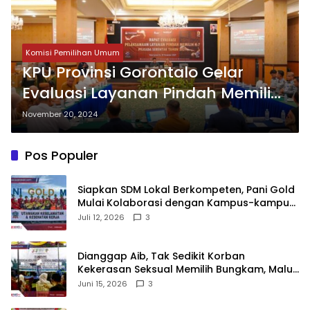
Komisi Pemilihan Umum
KPU Provinsi Gorontalo Gelar
Evaluasi Layanan Pindah Memilih,
Tekankan Pentingnya Kolaborasi
November 20, 2024
Antar Instansi
Pos Populer
‎Siapkan SDM Lokal Berkompeten, Pani Gold
Mulai Kolaborasi dengan Kampus-kampus
di Gorontalo
Juli 12, 2026
3
‎Dianggap Aib, Tak Sedikit Korban
Kekerasan Seksual Memilih Bungkam, Malu
untuk Melapor!‎
Juni 15, 2026
3