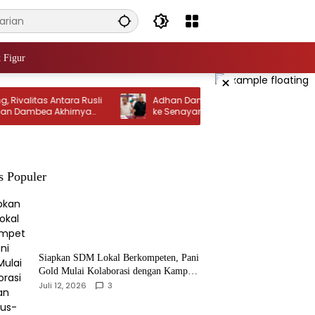
 Figur
×
alitas Antara Rusli
‎Adhan Dambea Buka Jalur Komunikasi
mbea Akhirnya
ke Senayan Lewat Rusli Habibie
s Populer
‎Siapkan SDM Lokal Berkompeten, Pani
Gold Mulai Kolaborasi dengan Kampus-
kampus di Gorontalo
Juli 12, 2026
3