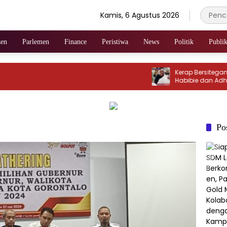
Kamis, 6 Agustus 2026
zen
Parlemen
Finance
Peristiwa
News
Politik
Publik
‎Kerap Bersitegang, Riv
Habibie dan Adhan Da
Mencair
Po