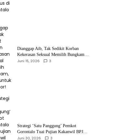
‎Dianggap Aib, Tak Sedikit Korban
Kekerasan Seksual Memilih Bungkam,
Malu untuk Melapor!‎
Juni 15, 2026
3
Strategi ‘Satu Panggung’ Pemkot
Gorontalo Tuai Pujian Kakanwil BPJS
Ketenagakerjaan Sulama‎‎
Juni 30, 2026
3