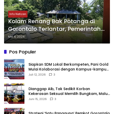
Info Netizen
Kolam Renang Bak Potanga di
Gorontalo Terlantar, Pemerintah
Didesak Bertindak
Mei 8, 2024
Pos Populer
‎Siapkan SDM Lokal Berkompeten, Pani Gold
Mulai Kolaborasi dengan Kampus-kampus
di Gorontalo
Juli 12, 2026
3
‎Dianggap Aib, Tak Sedikit Korban
Kekerasan Seksual Memilih Bungkam, Malu
untuk Melapor!‎
Juni 15, 2026
3
Strategi ‘Satu Panggung’ Pemkot Gorontalo