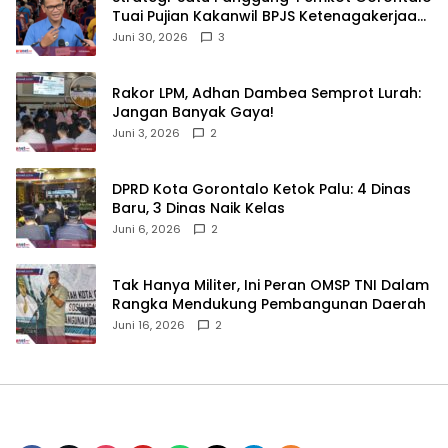
Tuai Pujian Kakanwil BPJS Ketenagakerjaan
Sulama‎‎
Juni 30, 2026
3
‎Rakor LPM, Adhan Dambea Semprot Lurah:
Jangan Banyak Gaya!‎
Juni 3, 2026
2
‎DPRD Kota Gorontalo Ketok Palu: 4 Dinas
Baru, 3 Dinas Naik Kelas
Juni 6, 2026
2
‎Tak Hanya Militer, Ini Peran OMSP TNI Dalam
Rangka Mendukung Pembangunan Daerah
Juni 16, 2026
2