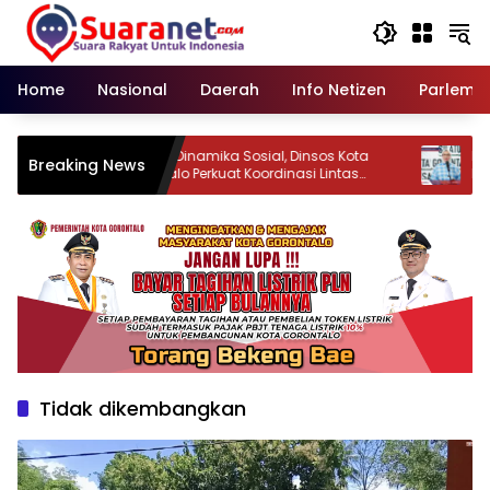
Langsung
ke
konten
Home
Nasional
Daerah
Info Netizen
Parleme
Hadapi Dinamika Sosial, Dinsos Kota
Pemko
Breaking News
n
Gorontalo Perkuat Koordinasi Lintas
Lingku
Sektor
Diber
Tidak dikembangkan