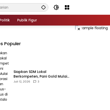
Politik
Publik Figur
×
s Populer
‎Siapkan SDM Lokal
Berkompeten, Pani Gold Mulai
Kolaborasi dengan Kampus-
Juli 12, 2026
3
kampus di Gorontalo