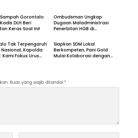
h
Daerah
i Sampah Gorontalo
‎Ombudsman Ungkap
 Kadis DLH Beri
Dugaan Maladministrasi
an Keras Soal Ini!‎‎
Penerbitan HGB di
h
Uncategorized
Gorontalo, ATR/BPN Diminta
Tindak Lanjut 30 Hari
talo Tak Terpengaruh
‎Siapkan SDM Lokal
 Nasional, Kapolda
Berkompeten, Pani Gold
: Kami Fokus Urus
Mulai Kolaborasi dengan
Kampus-kampus di
Gorontalo
kan.
Ruas yang wajib ditandai
*