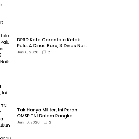
‎DPRD Kota Gorontalo Ketok
Palu: 4 Dinas Baru, 3 Dinas Naik
Kelas
Juni 6, 2026
2
‎Tak Hanya Militer, Ini Peran
OMSP TNI Dalam Rangka
Mendukung Pembangunan
Juni 16, 2026
2
Daerah