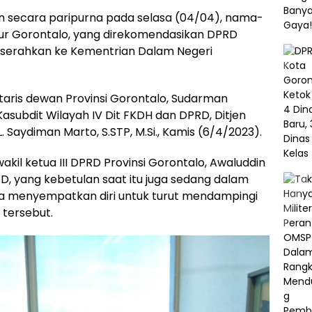
n secara paripurna pada selasa (04/04), nama-
ur Gorontalo, yang direkomendasikan DPRD
 diserahkan ke Kementrian Dalam Negeri
etaris dewan Provinsi Gorontalo, Sudarman
asubdit Wilayah IV Dit FKDH dan DPRD, Ditjen
 Saydiman Marto, S.STP, M.Si., Kamis (6/4/2023).
wakil ketua III DPRD Provinsi Gorontalo, Awaluddin
D, yang kebetulan saat itu juga sedang dalam
gga menyempatkan diri untuk turut mendampingi
tersebut.