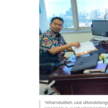
“Alhamdulillah, usai ditandata