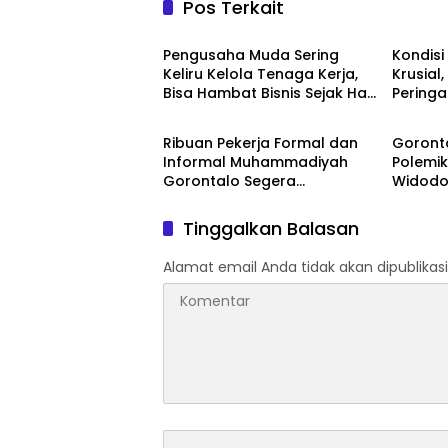
Pos Terkait
Daerah
Daera
‎Pengusaha Muda Sering
‎Kondis
Keliru Kelola Tenaga Kerja,
Krusial,
Bisa Hambat Bisnis Sejak Hari
Peringat
Daerah
Daera
Pertama
Ribuan Pekerja Formal dan
‎Goron
Informal Muhammadiyah
Polemik
Gorontalo Segera
Widodo
Terlindungi BPJS
Daerah
Ketenagakerjaan
Tinggalkan Balasan
Alamat email Anda tidak akan dipublikasi