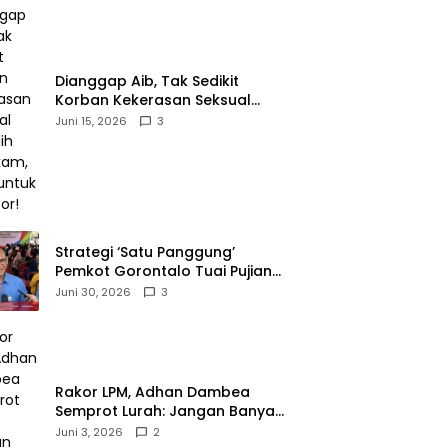
‎Dianggap Aib, Tak Sedikit
Korban Kekerasan Seksual
Memilih Bungkam, Malu untuk
Juni 15, 2026
3
Melapor!‎
Strategi ‘Satu Panggung’
Pemkot Gorontalo Tuai Pujian
Kakanwil BPJS
Juni 30, 2026
3
Ketenagakerjaan Sulama‎‎
‎Rakor LPM, Adhan Dambea
Semprot Lurah: Jangan Banyak
Gaya!‎
Juni 3, 2026
2