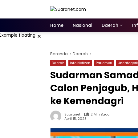
Langsung
ke
konten
Home
Nasional
Daerah
In
×
Beranda
Daerah
Daerah
Info Netizen
Parlemen
Uncategori
Sudarman Samad
Calon Penjagub, 
ke Kemendagri
Suaranet
2 Min Baca
April 15, 2023