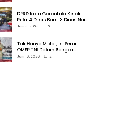
‎DPRD Kota Gorontalo Ketok
Palu: 4 Dinas Baru, 3 Dinas Naik
Kelas
Juni 6, 2026
2
‎Tak Hanya Militer, Ini Peran
OMSP TNI Dalam Rangka
Mendukung Pembangunan
Juni 16, 2026
2
Daerah