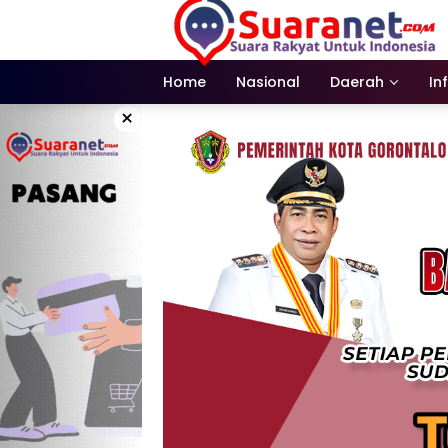
Langsung
ke
konten
Home
Nasional
Daerah
In
×