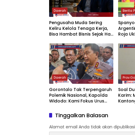
Daerah
Berita 
‎Pengusaha Muda Sering
‎Spanyo
Keliru Kelola Tenaga Kerja,
Argent
Bisa Hambat Bisnis Sejak Hari
Roja Uki
Pertama
Piala D
Daerah
Prov.Go
‎Gorontalo Tak Terpengaruh
‎Soal D
Polemik Nasional, Kapolda
Karim: 
Widodo: Kami Fokus Urus
Kantong
Daerah
Tinggalkan Balasan
Alamat email Anda tidak akan dipublikasi