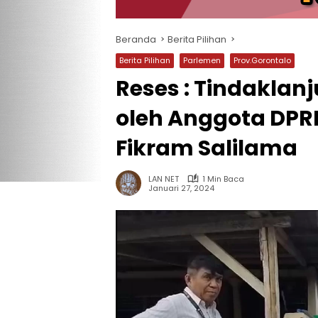
Beranda
Berita Pilihan
Berita Pilihan
Parlemen
Prov.Gorontalo
Reses : Tindaklan
oleh Anggota DPRD
Fikram Salilama
LAN NET
1 Min Baca
Januari 27, 2024