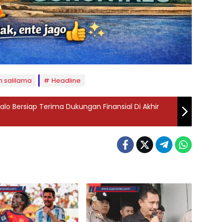
m salilama
Headline
o Bersiap Terima Dukungan Finansial Di Akhir