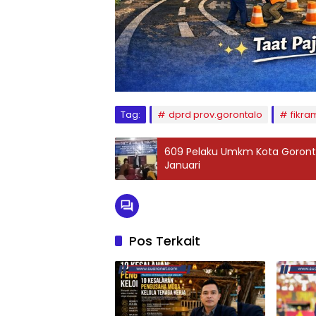
Tag:
dprd prov.gorontalo
fikra
609 Pelaku Umkm Kota Gorontal
Januari
Pos Terkait