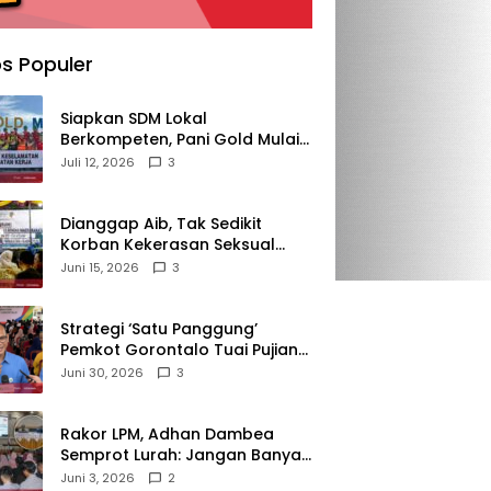
s Populer
‎Siapkan SDM Lokal
Berkompeten, Pani Gold Mulai
Kolaborasi dengan Kampus-
Juli 12, 2026
3
kampus di Gorontalo
‎Dianggap Aib, Tak Sedikit
Korban Kekerasan Seksual
Memilih Bungkam, Malu untuk
Juni 15, 2026
3
Melapor!‎
Strategi ‘Satu Panggung’
Pemkot Gorontalo Tuai Pujian
Kakanwil BPJS
Juni 30, 2026
3
Ketenagakerjaan Sulama‎‎
‎Rakor LPM, Adhan Dambea
Semprot Lurah: Jangan Banyak
Gaya!‎
Juni 3, 2026
2