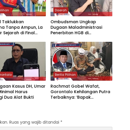
Pilihan
Daerah
l Taklukkan
‎Ombudsman Ungkap
ina Tanpa Ampun, La
Dugaan Maladministrasi
r Sejarah di Final
Penerbitan HGB di
unia 2026
Gorontalo, ATR/BPN Diminta
Tindak Lanjut 30 Hari
rontalo
Berita Pilihan
ugaan Kasus DH, Umar
‎Rachmat Gobel Wafat,
Minimal Harus
Gorontalo Kehilangan Putra
i Dua Alat Bukti
Terbaiknya: ‘Bapak
Pembangunan’‎
kan.
Ruas yang wajib ditandai
*