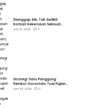
‎Dianggap Aib, Tak Sedikit
Korban Kekerasan Seksual
Memilih Bungkam, Malu untuk
Juni 15, 2026
3
Melapor!‎
Strategi ‘Satu Panggung’
Pemkot Gorontalo Tuai Pujian
Kakanwil BPJS
Juni 30, 2026
3
Ketenagakerjaan Sulama‎‎