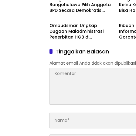
Bongohulawa Pilih Anggota
Keliru 
BPD Secara Demokratis:
Bisa Ha
Daerah
Daera
Cindrawati Yusuf Menang
Pertam
Telak
‎Ombudsman Ungkap
Ribuan 
Dugaan Maladministrasi
Inform
Penerbitan HGB di
Goront
Gorontalo, ATR/BPN Diminta
Terlind
Tindak Lanjut 30 Hari
Ketena
Tinggalkan Balasan
Alamat email Anda tidak akan dipublikasi