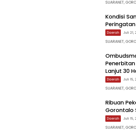
SUARANET, GORO
‎Kondisi Sa
Peringatan K
Daerah
Juli 21,
SUARANET, GORO
‎Ombudsma
Penerbitan
Lanjut 30 H
Daerah
Juli 15,
SUARANET, GORO
Ribuan Pek
Gorontalo 
Daerah
Juli 15,
SUARANET, GORO