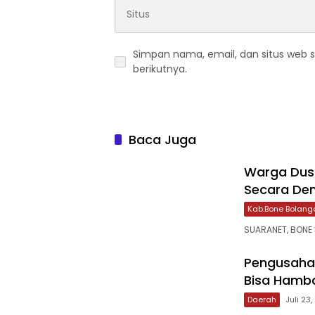
Simpan nama, email, dan situs web 
berikutnya.
Baca Juga
Warga Dusu
Secara Dem
Kab.Bone Bolang
‎SUARANET, BONE
‎Pengusaha 
Bisa Hamba
Daerah
Juli 23