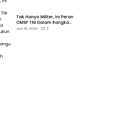
‎Tak Hanya Militer, Ini Peran
OMSP TNI Dalam Rangka
Mendukung Pembangunan
Juni 16, 2026
2
Daerah