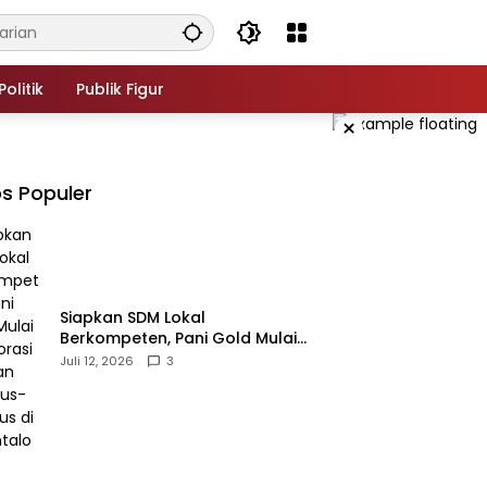
Politik
Publik Figur
×
s Populer
‎Siapkan SDM Lokal
Berkompeten, Pani Gold Mulai
Kolaborasi dengan Kampus-
Juli 12, 2026
3
kampus di Gorontalo