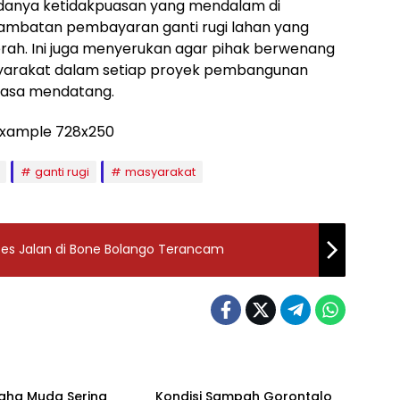
 adanya ketidakpuasan yang mendalam di
lambatan pembayaran ganti rugi lahan yang
aerah. Ini juga menyerukan agar pihak berwenang
yarakat dalam setiap proyek pembangunan
masa mendatang.
ganti rugi
masyarakat
Akses Jalan di Bone Bolango Terancam
h
Daerah
saha Muda Sering
‎Kondisi Sampah Gorontalo