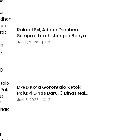
‎Rakor LPM, Adhan Dambea
Semprot Lurah: Jangan Banyak
Gaya!‎
Juni 3, 2026
2
‎DPRD Kota Gorontalo Ketok
Palu: 4 Dinas Baru, 3 Dinas Naik
Kelas
Juni 6, 2026
2