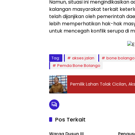
Namun, situasi ini mengindikasikan
kalangan masyarakat terkait keter
telah dijanjikan oleh pemerintah d
lebih memperhatikan hak-hak mas
untuk mencegah konflik serupa di 
Tag:
akses jalan
bone bolango
Pemda Bone Bolango
Pemilik Lahan Tolak Cicilan, 
Pos Terkait
Kab.Bone Bolango
Daera
Warga Dusun III
‎Pengu