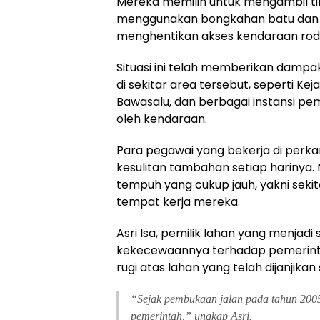
Mereka memilih untuk mengambil t
menggunakan bongkahan batu dan p
menghentikan akses kendaraan ro
Situasi ini telah memberikan dampa
di sekitar area tersebut, seperti Ke
Bawasalu, dan berbagai instansi peme
oleh kendaraan.
Para pegawai yang bekerja di perk
kesulitan tambahan setiap harinya. 
tempuh yang cukup jauh, yakni seki
tempat kerja mereka.
Asri Isa, pemilik lahan yang menjad
kekecewaannya terhadap pemerinta
rugi atas lahan yang telah dijanjikan
“Sejak pembukaan jalan pada tahun 200
pemerintah,” ungkap Asri.