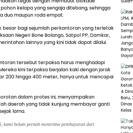
indakan tegas dengan membuat blokade
ohon kelapa yang sengaja ditebang, sehingga
da dua maupun roda empat.
k besar bagi sejumlah perkantoran yang terletak
jaksaan Negeri Bone Bolango, Satpol PP, Damkar,
rintahan lainnya yang kini tidak dapat dilalui
antoran tersebut terpaksa harus menghadapi
Mereka kini terpaksa berjalan kaki dengan jarak
tar 200 hingga 400 meter, hanya untuk mencapai
i sorotan dalam protes ini, menyampaikan
h daerah yang tidak kunjung membayar ganti
 sejak lama.
5, kami belum pernah menerima pembayaran dari