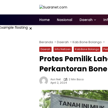
Langsung
ke
konten
Home
Nasional
Daerah
In
×
Beranda
Daerah
Kab.Bone Bolango
Daerah
Info Netizen
Kab.Bone Bolango
Per
Protes Pemilik La
Perkantoran Bone
Asri Net
2 Min Baca
April 2, 2024