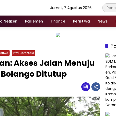
Jumat, 7 Agustus 2026
fo Netizen
Parlemen
Finance
Peristiwa
News
Po
istiwa
Prov.Gorontalo
han: Akses Jalan Menuju
 Bolango Ditutup