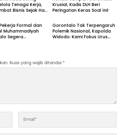
Kelola Tenaga Kerja,
Krusial, Kadis DLH Beri
mbat Bisnis Sejak Hari
Peringatan Keras Soal Ini!‎‎
h
Daerah
a
Pekerja Formal dan
‎Gorontalo Tak Terpengaruh
al Muhammadiyah
Polemik Nasional, Kapolda
alo Segera
Widodo: Kami Fokus Urus
ungi BPJS
Daerah
gakerjaan
kan.
Ruas yang wajib ditandai
*