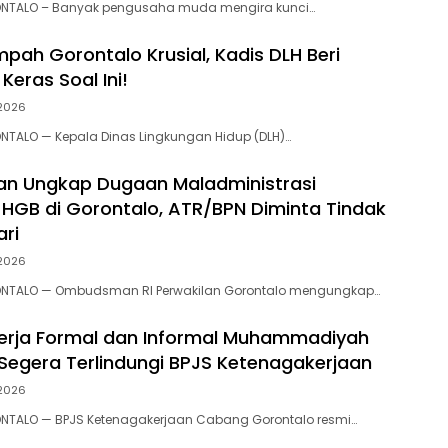
NTALO – Banyak pengusaha muda mengira kunci…
mpah Gorontalo Krusial, Kadis DLH Beri
eras Soal Ini!‎‎
 2026
NTALO — Kepala Dinas Lingkungan Hidup (DLH)…
n Ungkap Dugaan Maladministrasi
 HGB di Gorontalo, ATR/BPN Diminta Tindak
ari
 2026
NTALO — Ombudsman RI Perwakilan Gorontalo mengungkap…
erja Formal dan Informal Muhammadiyah
Segera Terlindungi BPJS Ketenagakerjaan
 2026
NTALO — BPJS Ketenagakerjaan Cabang Gorontalo resmi…