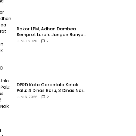
‎Rakor LPM, Adhan Dambea
Semprot Lurah: Jangan Banyak
Gaya!‎
Juni 3, 2026
2
‎DPRD Kota Gorontalo Ketok
Palu: 4 Dinas Baru, 3 Dinas Naik
Kelas
Juni 6, 2026
2