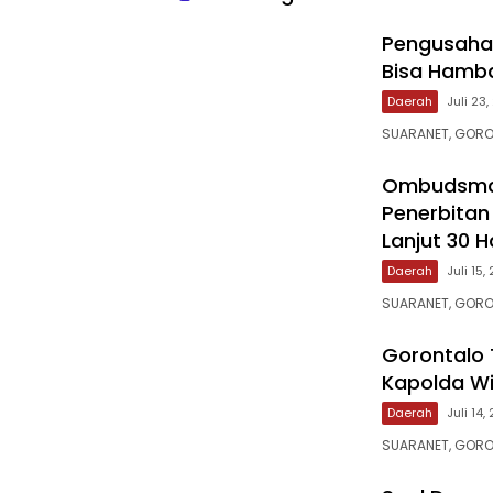
‎Pengusaha 
Bisa Hamba
Daerah
Juli 23
SUARANET, GORO
‎Ombudsma
Penerbitan
Lanjut 30 H
Daerah
Juli 15,
SUARANET, GORO
‎Gorontalo
Kapolda Wi
Daerah
Juli 14,
SUARANET, GORO