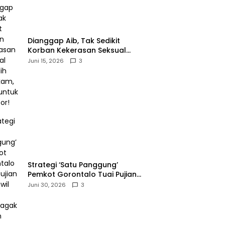
‎Dianggap Aib, Tak Sedikit
Korban Kekerasan Seksual
Memilih Bungkam, Malu untuk
Juni 15, 2026
3
Melapor!‎
Strategi ‘Satu Panggung’
Pemkot Gorontalo Tuai Pujian
Kakanwil BPJS
Juni 30, 2026
3
Ketenagakerjaan Sulama‎‎