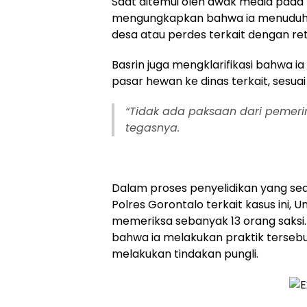
Saat ditemui oleh awak media pada R
mengungkapkan bahwa ia menuduh p
desa atau perdes terkait dengan retri
Basrin juga mengklarifikasi bahwa i
pasar hewan ke dinas terkait, sesua
“Tidak ada paksaan dari pemeri
tegasnya.
Dalam proses penyelidikan yang sed
Polres Gorontalo terkait kasus ini, U
memeriksa sebanyak 13 orang saksi
bahwa ia melakukan praktik tersebu
melakukan tindakan pungli.