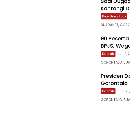
‎Soal Duga
Kantongi D
Prov.Gorontalo
SUARANET, GORO
‎90 Pesert
BPJS, Wagu
Daerah
Juli 4,
‎‎GORONTALO, SU
‎Presiden 
Gorontalo
Daerah
Juni 25
GORONTALO, SUA