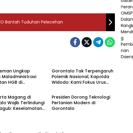
GO Bantah Tuduhan Pelecehan
h
Daerah
sman Ungkap
‎Gorontalo Tak Terpengaruh
 Maladministrasi
Polemik Nasional, Kapolda
tan HGB di
Widodo: Kami Fokus Urus
h
Daerah
lo, ATR/BPN Diminta
Daerah
Lanjut 30 Hari
erta Magang di
‎Presiden Dorong Teknologi
lo Wajib Terlindungi
Pertanian Modern di
Wagub: Keselamatan
Gorontalo
ak Bisa Ditawar