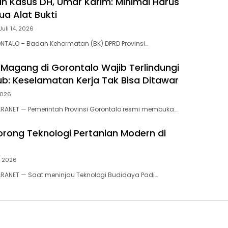
an Kasus DH, Umar Karim: Minimal Harus
ua Alat Bukti
Juli 14, 2026
NTALO – Badan Kehormatan (BK) DPRD Provinsi…
a Magang di Gorontalo Wajib Terlindungi
b: Keselamatan Kerja Tak Bisa Ditawar
 2026
ARANET — Pemerintah Provinsi Gorontalo resmi membuka…
Dorong Teknologi Pertanian Modern di
, 2026
RANET — Saat meninjau Teknologi Budidaya Padi…