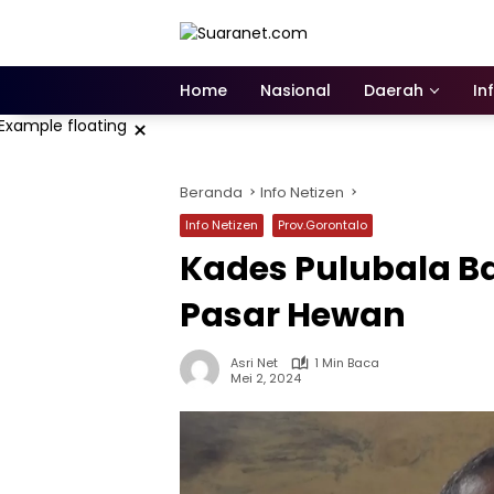
Langsung
ke
konten
Home
Nasional
Daerah
In
×
Beranda
Info Netizen
Info Netizen
Prov.Gorontalo
Kades Pulubala Ba
Pasar Hewan
Asri Net
1 Min Baca
Mei 2, 2024