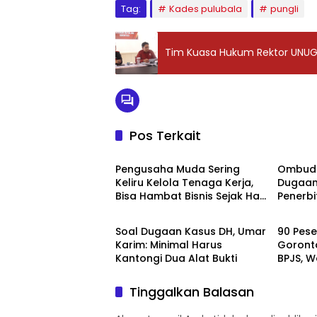
Tag:
Kades pulubala
pungli
Tim Kuasa Hukum Rektor UNU
Pos Terkait
Daerah
Daera
‎Pengusaha Muda Sering
‎Ombud
Keliru Kelola Tenaga Kerja,
Dugaan
Bisa Hambat Bisnis Sejak Hari
Penerbi
Prov.Gorontalo
Daera
Pertama
Goronta
Tindak 
‎Soal Dugaan Kasus DH, Umar
‎90 Pes
Karim: Minimal Harus
Goronta
Kantongi Dua Alat Bukti
BPJS, 
Kerja T
Tinggalkan Balasan