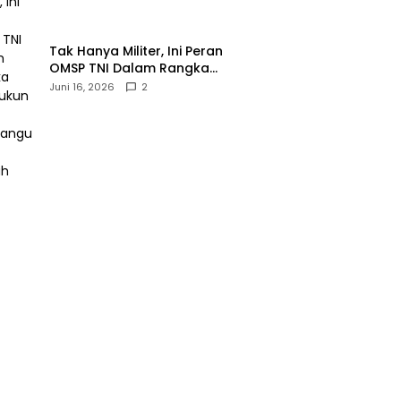
‎Tak Hanya Militer, Ini Peran
OMSP TNI Dalam Rangka
Mendukung Pembangunan
Juni 16, 2026
2
Daerah