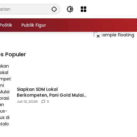
Politik
Publik Figur
×
s Populer
‎Siapkan SDM Lokal
Berkompeten, Pani Gold Mulai
Kolaborasi dengan Kampus-
Juli 12, 2026
3
kampus di Gorontalo