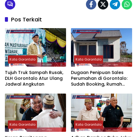
Pos Terkait
Kota Gorontalo
Kota Gorontalo
Tujuh Truk Sampah Rusak,
‎Dugaan Penipuan Sales
DLH Gorontalo Atur Ulang
Perumahan di Gorontalo:
Jadwal Angkutan
Sudah Booking, Rumah
Berdiri, Unit Diberikan ke
Pembeli Lain
Kota Gorontalo
Kota Gorontalo