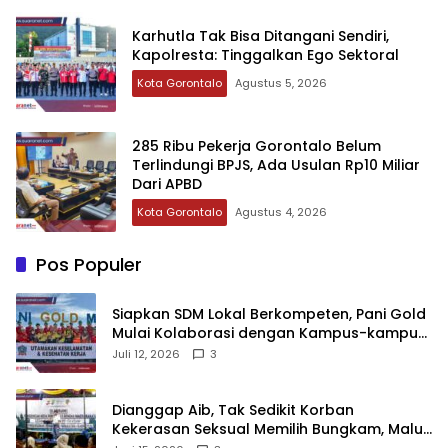
‎Karhutla Tak Bisa Ditangani Sendiri,
Kapolresta: Tinggalkan Ego Sektoral‎‎
Kota Gorontalo
Agustus 5, 2026
‎285 Ribu Pekerja Gorontalo Belum
Terlindungi BPJS, Ada Usulan Rp10 Miliar
Dari APBD‎
Kota Gorontalo
Agustus 4, 2026
Pos Populer
‎Siapkan SDM Lokal Berkompeten, Pani Gold
Mulai Kolaborasi dengan Kampus-kampus
di Gorontalo
Juli 12, 2026
3
‎Dianggap Aib, Tak Sedikit Korban
Kekerasan Seksual Memilih Bungkam, Malu
untuk Melapor!‎