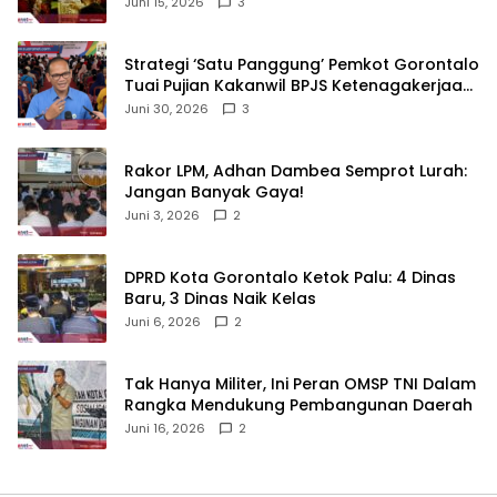
Juni 15, 2026
3
Strategi ‘Satu Panggung’ Pemkot Gorontalo
Tuai Pujian Kakanwil BPJS Ketenagakerjaan
Sulama‎‎
Juni 30, 2026
3
‎Rakor LPM, Adhan Dambea Semprot Lurah:
Jangan Banyak Gaya!‎
Juni 3, 2026
2
‎DPRD Kota Gorontalo Ketok Palu: 4 Dinas
Baru, 3 Dinas Naik Kelas
Juni 6, 2026
2
‎Tak Hanya Militer, Ini Peran OMSP TNI Dalam
Rangka Mendukung Pembangunan Daerah
Juni 16, 2026
2