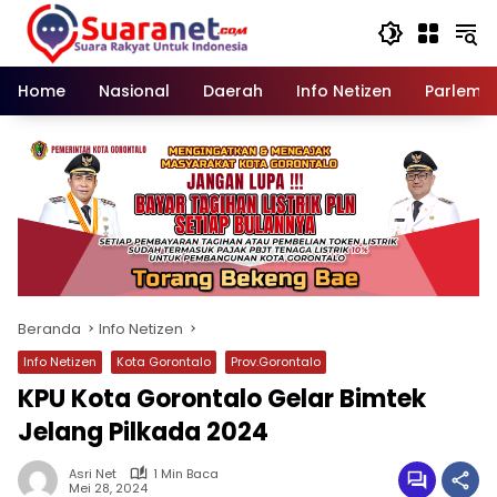
Langsung
ke
konten
Home
Nasional
Daerah
Info Netizen
Parleme
Beranda
Info Netizen
Info Netizen
Kota Gorontalo
Prov.Gorontalo
KPU Kota Gorontalo Gelar Bimtek
Jelang Pilkada 2024
Asri Net
1 Min Baca
Mei 28, 2024