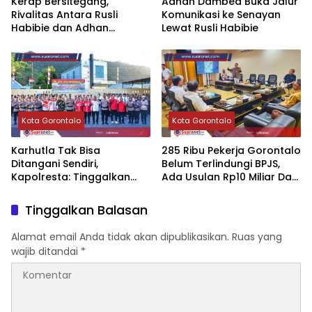
‎Kerap Bersitegang,
‎Adhan Dambea Buka Jalur
Rivalitas Antara Rusli
Komunikasi ke Senayan
Habibie dan Adhan
Lewat Rusli Habibie
Dambea Akhirnya Mencair
Kota Gorontalo
Kota Gorontalo
‎Karhutla Tak Bisa
‎285 Ribu Pekerja Gorontalo
Ditangani Sendiri,
Belum Terlindungi BPJS,
Kapolresta: Tinggalkan
Ada Usulan Rp10 Miliar Dari
Ego Sektoral‎‎
APBD‎
Tinggalkan Balasan
Alamat email Anda tidak akan dipublikasikan.
Ruas yang
wajib ditandai
*