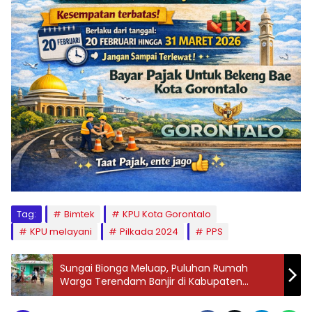
Tag:
Bimtek
KPU Kota Gorontalo
KPU melayani
Pilkada 2024
PPS
Sungai Bionga Meluap, Puluhan Rumah
Warga Terendam Banjir di Kabupaten
Gorontalo