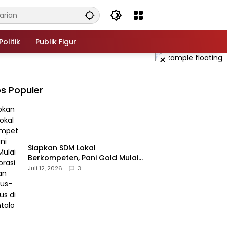
Politik
Publik Figur
×
s Populer
‎Siapkan SDM Lokal
Berkompeten, Pani Gold Mulai
Kolaborasi dengan Kampus-
Juli 12, 2026
3
kampus di Gorontalo