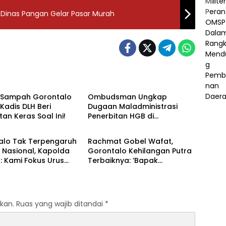
 Dinas Pangan Gelar Pasar Murah
h
Daerah
i Sampah Gorontalo
‎Ombudsman Ungkap
 Kadis DLH Beri
Dugaan Maladministrasi
an Keras Soal Ini!‎‎
Penerbitan HGB di
h
Berita Pilihan
Gorontalo, ATR/BPN Diminta
Tindak Lanjut 30 Hari
talo Tak Terpengaruh
‎Rachmat Gobel Wafat,
 Nasional, Kapolda
Gorontalo Kehilangan Putra
: Kami Fokus Urus
Terbaiknya: ‘Bapak
Pembangunan’‎
kan.
Ruas yang wajib ditandai
*