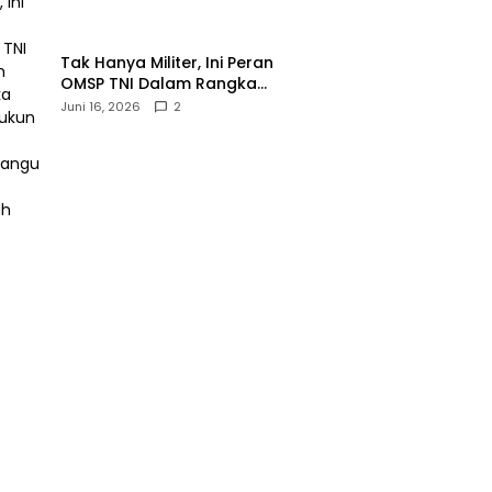
‎Tak Hanya Militer, Ini Peran
OMSP TNI Dalam Rangka
Mendukung Pembangunan
Juni 16, 2026
2
Daerah