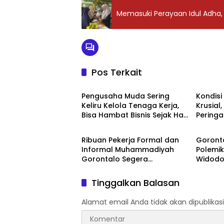
Memasuki Perayaan Idul Adha,
Pos Terkait
Daerah
Daera
‎Pengusaha Muda Sering
‎Kondis
Keliru Kelola Tenaga Kerja,
Krusial,
Bisa Hambat Bisnis Sejak Hari
Peringat
Daerah
Daera
Pertama
Ribuan Pekerja Formal dan
‎Goron
Informal Muhammadiyah
Polemik
Gorontalo Segera
Widodo
Terlindungi BPJS
Daerah
Ketenagakerjaan
Tinggalkan Balasan
Alamat email Anda tidak akan dipublikasi