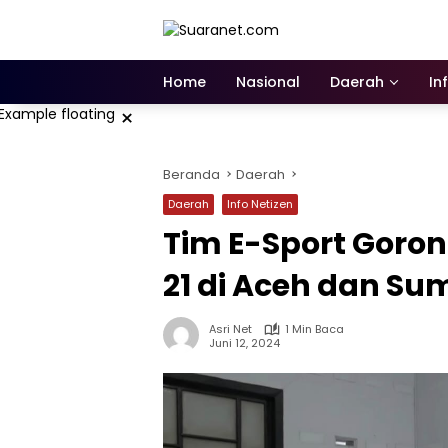
Langsung
ke
konten
Home
Nasional
Daerah
In
×
Beranda
Daerah
Daerah
Info Netizen
Tim E-Sport Goron
21 di Aceh dan Su
Asri Net
1 Min Baca
Juni 12, 2024