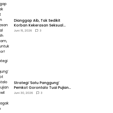
‎Dianggap Aib, Tak Sedikit
Korban Kekerasan Seksual
Memilih Bungkam, Malu untuk
Juni 15, 2026
3
Melapor!‎
Strategi ‘Satu Panggung’
Pemkot Gorontalo Tuai Pujian
Kakanwil BPJS
Juni 30, 2026
3
Ketenagakerjaan Sulama‎‎