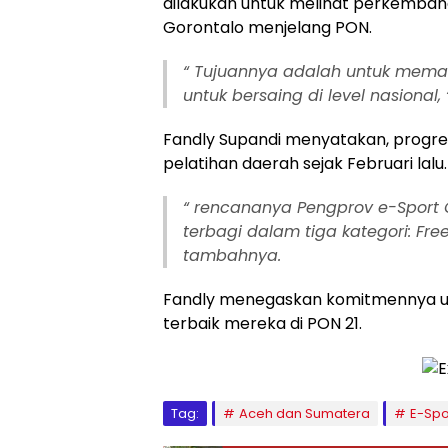
dilakukan untuk melihat perkemba
Gorontalo menjelang PON.
“ Tujuannya adalah untuk memas
untuk bersaing di level nasional, 
Fandly Supandi menyatakan, progre
pelatihan daerah sejak Februari lalu.
“ rencananya Pengprov e-Sport G
terbagi dalam tiga kategori: Free
tambahnya.
Fandly menegaskan komitmennya un
terbaik mereka di PON 21.
Tag:
Aceh dan Sumatera
E-Spo