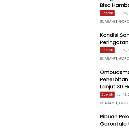
Bisa Hamba
Daerah
Juli 23
SUARANET, GORO
‎Kondisi Sa
Peringatan K
Daerah
Juli 21,
SUARANET, GORO
‎Ombudsma
Penerbitan
Lanjut 30 H
Daerah
Juli 15,
SUARANET, GORO
Ribuan Pek
Gorontalo 