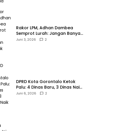
‎Rakor LPM, Adhan Dambea
Semprot Lurah: Jangan Banyak
Gaya!‎
Juni 3, 2026
2
‎DPRD Kota Gorontalo Ketok
Palu: 4 Dinas Baru, 3 Dinas Naik
Kelas
Juni 6, 2026
2