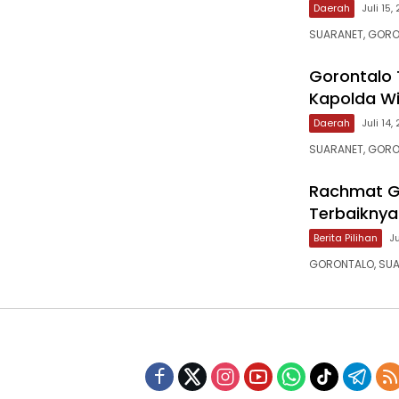
Daerah
Juli 15,
SUARANET, GORO
‎Gorontalo
Kapolda Wi
Daerah
Juli 14,
SUARANET, GORO
‎Rachmat G
Terbaiknya
Berita Pilihan
Ju
‎GORONTALO, SUA