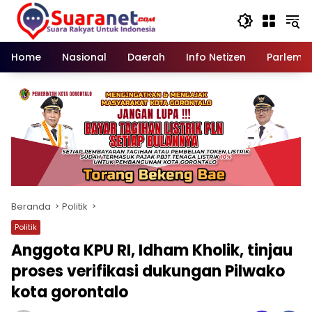
Langsung
ke
konten
Home
Nasional
Daerah
Info Netizen
Parleme
Beranda
Politik
Politik
Anggota KPU RI, Idham Kholik, tinjau
proses verifikasi dukungan Pilwako
kota gorontalo