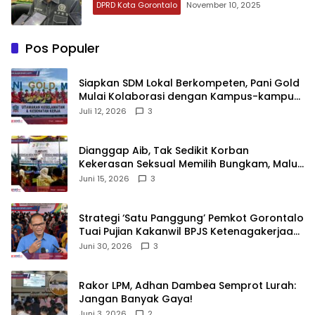
DPRD Kota Gorontalo
November 10, 2025
Pos Populer
‎Siapkan SDM Lokal Berkompeten, Pani Gold
Mulai Kolaborasi dengan Kampus-kampus
di Gorontalo
Juli 12, 2026
3
‎Dianggap Aib, Tak Sedikit Korban
Kekerasan Seksual Memilih Bungkam, Malu
untuk Melapor!‎
Juni 15, 2026
3
Strategi ‘Satu Panggung’ Pemkot Gorontalo
Tuai Pujian Kakanwil BPJS Ketenagakerjaan
Sulama‎‎
Juni 30, 2026
3
‎Rakor LPM, Adhan Dambea Semprot Lurah:
Jangan Banyak Gaya!‎
Juni 3, 2026
2