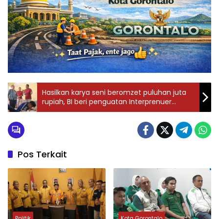
Hasilkan karya seni beromzet puluhan juta
rupiah, BI beri penguatan Interprenuer
kepada warga binaan.
Pos Terkait
Politik
Kota Gorontalo