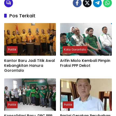
Pos Terkait
Politik
Kota Gorontalo
Kantor Baru Jadi Titik Awal
Arifin Miolo Kembali Pimpin
Kebangkitan Hanura
Fraksi PPP Dekot
Gorontalo
Politik
Politik
Konsolidasi Baru, DPC PPP
Partai Gerakan Perubahan