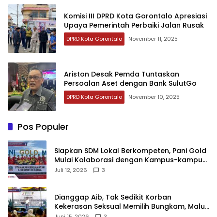
Komisi III DPRD Kota Gorontalo Apresiasi
Upaya Pemerintah Perbaiki Jalan Rusak
DPRD Kota Gorontalo
November 11, 2025
Ariston Desak Pemda Tuntaskan
Persoalan Aset dengan Bank SulutGo
DPRD Kota Gorontalo
November 10, 2025
Pos Populer
‎Siapkan SDM Lokal Berkompeten, Pani Gold
Mulai Kolaborasi dengan Kampus-kampus
di Gorontalo
Juli 12, 2026
3
‎Dianggap Aib, Tak Sedikit Korban
Kekerasan Seksual Memilih Bungkam, Malu
untuk Melapor!‎
Juni 15, 2026
3