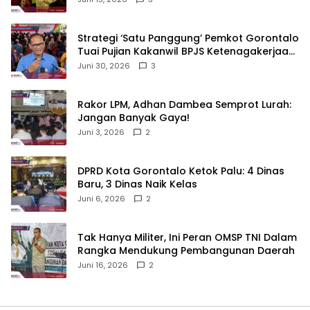
Strategi ‘Satu Panggung’ Pemkot Gorontalo
Tuai Pujian Kakanwil BPJS Ketenagakerjaan
Sulama‎‎
Juni 30, 2026
3
‎Rakor LPM, Adhan Dambea Semprot Lurah:
Jangan Banyak Gaya!‎
Juni 3, 2026
2
‎DPRD Kota Gorontalo Ketok Palu: 4 Dinas
Baru, 3 Dinas Naik Kelas
Juni 6, 2026
2
‎Tak Hanya Militer, Ini Peran OMSP TNI Dalam
Rangka Mendukung Pembangunan Daerah
Juni 16, 2026
2