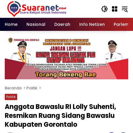
Langsung
ke
konten
Home
Nasional
Daerah
Info Netizen
Parleme
Beranda
Politik
Politik
Anggota Bawaslu RI Lolly Suhenti,
Resmikan Ruang Sidang Bawaslu
Kabupaten Gorontalo