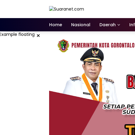
Langsung
ke
konten
Home
Nasional
Daerah
In
×