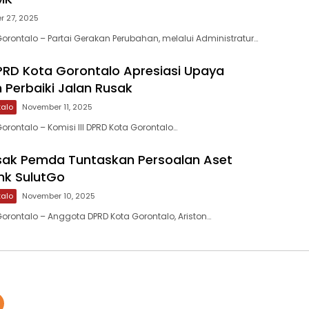
 27, 2025
orontalo – Partai Gerakan Perubahan, melalui Administratur…
 DPRD Kota Gorontalo Apresiasi Upaya
 Perbaiki Jalan Rusak
talo
November 11, 2025
rontalo – Komisi III DPRD Kota Gorontalo…
sak Pemda Tuntaskan Persoalan Aset
nk SulutGo
talo
November 10, 2025
orontalo – Anggota DPRD Kota Gorontalo, Ariston…