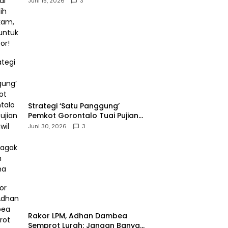
Juni 15, 2026
3
Melapor!‎
Strategi ‘Satu Panggung’
Pemkot Gorontalo Tuai Pujian
Kakanwil BPJS
Juni 30, 2026
3
Ketenagakerjaan Sulama‎‎
‎Rakor LPM, Adhan Dambea
Semprot Lurah: Jangan Banyak