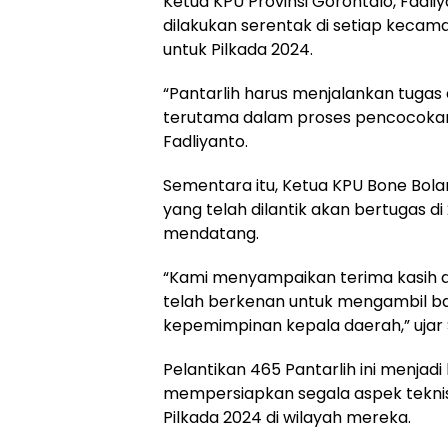
Ketua KPU Provinsi Gorontalo, Fadl
dilakukan serentak di setiap kecam
untuk Pilkada 2024.
“Pantarlih harus menjalankan tugas
terutama dalam proses pencocokan d
Fadliyanto.
Sementara itu, Ketua KPU Bone Bol
yang telah dilantik akan bertugas 
mendatang.
“Kami menyampaikan terima kasih d
telah berkenan untuk mengambil ba
kepemimpinan kepala daerah,” ujar 
Pelantikan 465 Pantarlih ini menja
mempersiapkan segala aspek teknis
Pilkada 2024 di wilayah mereka.