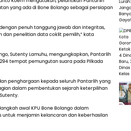
iyanto Koem mengatakan, pelantikan Pantarlih
atan yang ada di Bone Bolango sebagai persiapan
 dengan penuh tanggung jawab dan integritas,
an penelitian data coklit pemilih,” kata
ango, Sutenty Lamuhu, mengungkapkan, Pantarlih
di 294 tempat pemungutan suara pada Pilkada
an penghargaan kepada seluruh Pantarlih yang
gian dalam pembentukan sejarah keterpilihan
Sutenty.
di langkah awal KPU Bone Bolango dalam
 untuk menjamin kelancaran dan keberhasilan