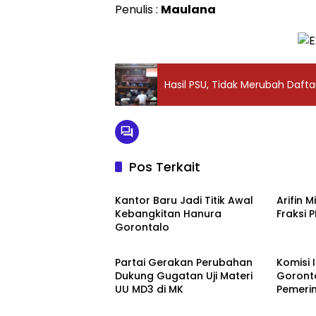
Penulis :
Maulana
Hasil PSU, Tidak Merubah Daft
Pos Terkait
Politik
Kota G
Kantor Baru Jadi Titik Awal
Arifin 
Kebangkitan Hanura
Fraksi 
Gorontalo
Politik
DPRD K
Partai Gerakan Perubahan
Komisi 
Dukung Gugatan Uji Materi
Goront
UU MD3 di MK
Pemerin
Rusak