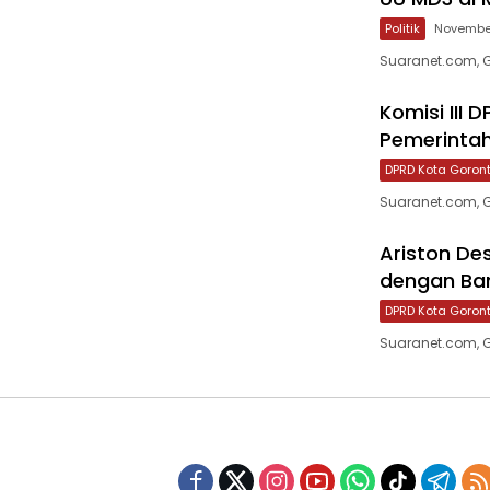
Politik
November
Suaranet.com, G
Komisi III
Pemerintah
DPRD Kota Goron
Suaranet.com, Go
Ariston De
dengan Ba
DPRD Kota Goron
Suaranet.com, G