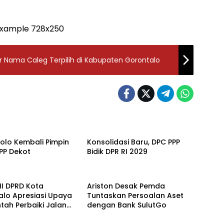
ar Nama Caleg Terpilih di Kabupaten Gorontalo
orontalo
Politik
Miolo Kembali Pimpin
Konsolidasi Baru, DPC PPP
PPP Dekot
Bidik DPR RI 2029
ota Gorontalo
DPRD Kota Gorontalo
III DPRD Kota
Ariston Desak Pemda
alo Apresiasi Upaya
Tuntaskan Persoalan Aset
tah Perbaiki Jalan
dengan Bank SulutGo