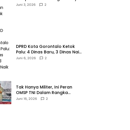
Gaya!‎
Juni 3, 2026
2
‎DPRD Kota Gorontalo Ketok
Palu: 4 Dinas Baru, 3 Dinas Naik
Kelas
Juni 6, 2026
2
‎Tak Hanya Militer, Ini Peran
OMSP TNI Dalam Rangka
Mendukung Pembangunan
Juni 16, 2026
2
Daerah