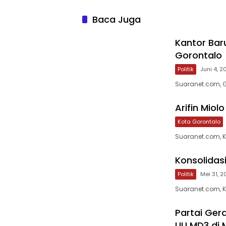
Baca Juga
Kantor Bar
Gorontalo
Politik
Juni 4, 2
Suaranet.com, G
Arifin Miol
Kota Gorontalo
Suaranet.com, 
Konsolidasi
Politik
Mei 31, 
Suaranet.com, 
Partai Ger
UU MD3 di 