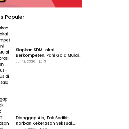
s Populer
‎Siapkan SDM Lokal
Berkompeten, Pani Gold Mulai
Kolaborasi dengan Kampus-
Juli 12, 2026
3
kampus di Gorontalo
‎Dianggap Aib, Tak Sedikit
Korban Kekerasan Seksual
Memilih Bungkam, Malu untuk