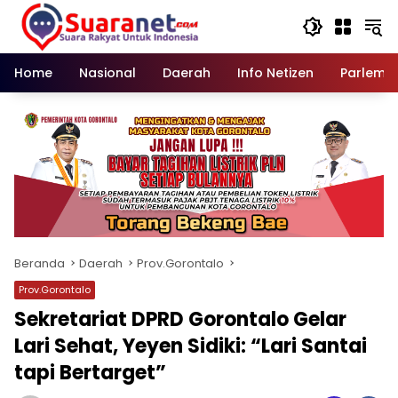
Langsung
ke
konten
Home
Nasional
Daerah
Info Netizen
Parleme
Beranda
Daerah
Prov.Gorontalo
Prov.Gorontalo
Sekretariat DPRD Gorontalo Gelar
Lari Sehat, Yeyen Sidiki: “Lari Santai
tapi Bertarget”