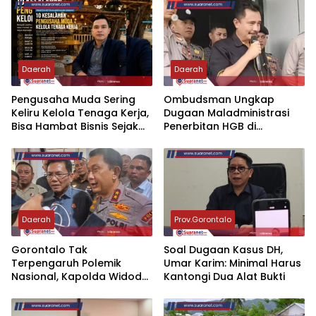
Daerah
Daerah
‎Pengusaha Muda Sering
‎Ombudsman Ungkap
Keliru Kelola Tenaga Kerja,
Dugaan Maladministrasi
Bisa Hambat Bisnis Sejak
Penerbitan HGB di
Hari Pertama
Gorontalo, ATR/BPN
Diminta Tindak Lanjut 30
Hari
Daerah
Prov.Gorontalo
‎Gorontalo Tak
‎Soal Dugaan Kasus DH,
Terpengaruh Polemik
Umar Karim: Minimal Harus
Nasional, Kapolda Widodo:
Kantongi Dua Alat Bukti
Kami Fokus Urus Daerah