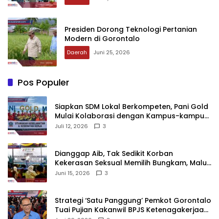
‎Presiden Dorong Teknologi Pertanian
Modern di Gorontalo
Daerah
Juni 25, 2026
Pos Populer
‎Siapkan SDM Lokal Berkompeten, Pani Gold
Mulai Kolaborasi dengan Kampus-kampus
di Gorontalo
Juli 12, 2026
3
‎Dianggap Aib, Tak Sedikit Korban
Kekerasan Seksual Memilih Bungkam, Malu
untuk Melapor!‎
Juni 15, 2026
3
Strategi ‘Satu Panggung’ Pemkot Gorontalo
Tuai Pujian Kakanwil BPJS Ketenagakerjaan
Sulama‎‎