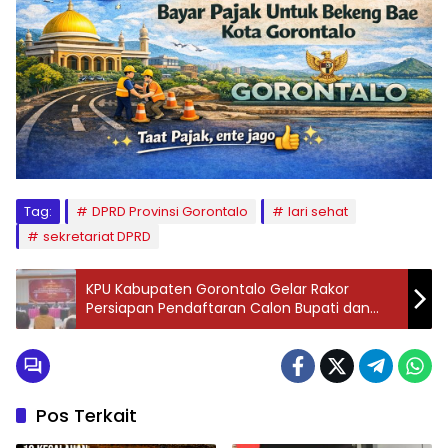
Tag:
DPRD Provinsi Gorontalo
lari sehat
sekretariat DPRD
KPU Kabupaten Gorontalo Gelar Rakor
Persiapan Pendaftaran Calon Bupati dan
Wakil Bupati 2024
Pos Terkait