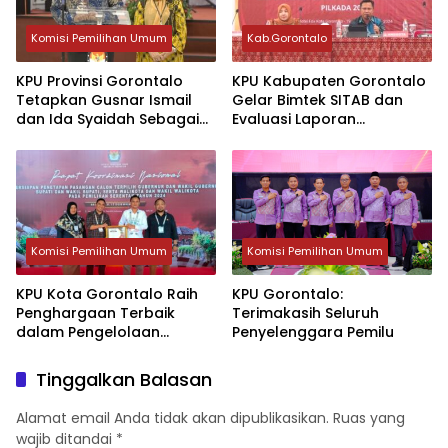
Komisi Pemilihan Umum
Kab.Gorontalo
KPU Provinsi Gorontalo
KPU Kabupaten Gorontalo
Tetapkan Gusnar Ismail
Gelar Bimtek SITAB dan
dan Ida Syaidah Sebagai
Evaluasi Laporan
Gubernur dan Wakil
Keuangan Pilkada 2024
Gubernur Terpilih Pilkada
2024
Komisi Pemilihan Umum
Komisi Pemilihan Umum
KPU Kota Gorontalo Raih
KPU Gorontalo:
Penghargaan Terbaik
Terimakasih Seluruh
dalam Pengelolaan
Penyelenggara Pemilu
Verifikasi Dukungan Calon
Perseorangan
Tinggalkan Balasan
Alamat email Anda tidak akan dipublikasikan.
Ruas yang
wajib ditandai
*