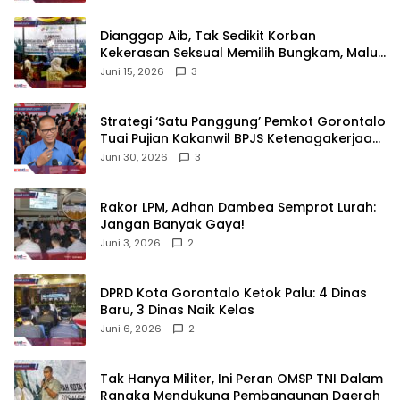
‎Dianggap Aib, Tak Sedikit Korban
Kekerasan Seksual Memilih Bungkam, Malu
untuk Melapor!‎
Juni 15, 2026
3
Strategi ‘Satu Panggung’ Pemkot Gorontalo
Tuai Pujian Kakanwil BPJS Ketenagakerjaan
Sulama‎‎
Juni 30, 2026
3
‎Rakor LPM, Adhan Dambea Semprot Lurah:
Jangan Banyak Gaya!‎
Juni 3, 2026
2
‎DPRD Kota Gorontalo Ketok Palu: 4 Dinas
Baru, 3 Dinas Naik Kelas
Juni 6, 2026
2
‎Tak Hanya Militer, Ini Peran OMSP TNI Dalam
Rangka Mendukung Pembangunan Daerah