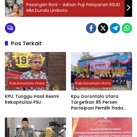
Pasangan Roni – Adnan Puji Pelayanan RSUD
MM Dunda Limboto
Pos Terkait
Kab.Gorontalo Utara
Kab.Gorontalo Utara
KPU: Tunggu Hasil Resmi
Kpu Gorontalo Utara
Rekapitulasi PSU
Targetkan 85 Persen
Partisipasi Pemilih Pada
PSU