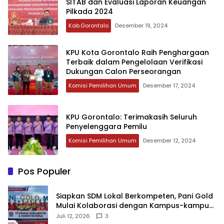
SITAB dan Evaluasi Laporan Keuangan
Pilkada 2024
Kab.Gorontalo
Desember 19, 2024
KPU Kota Gorontalo Raih Penghargaan
Terbaik dalam Pengelolaan Verifikasi
Dukungan Calon Perseorangan
Komisi Pemilihan Umum
Desember 17, 2024
KPU Gorontalo: Terimakasih Seluruh
Penyelenggara Pemilu
Komisi Pemilihan Umum
Desember 12, 2024
Pos Populer
‎Siapkan SDM Lokal Berkompeten, Pani Gold
Mulai Kolaborasi dengan Kampus-kampus
di Gorontalo
Juli 12, 2026
3