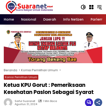
Langsung
ke
konten
Home
Nasional
Daerah
Info Netizen
Parleme
Beranda
Komisi Pemilihan Umum
Komisi Pemilihan Umum
Ketua KPU Gorut : Pemeriksaan
Kesehatan Paslon Sebagai Syarat
Saiful Suaranet
1 Min Baca
Agustus 31, 2024