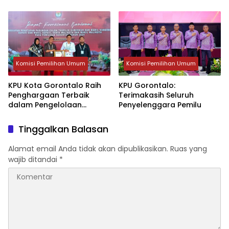
Gubernur dan Wakil
Keuangan Pilkada 2024
Gubernur Terpilih Pilkada
2024
Komisi Pemilihan Umum
Komisi Pemilihan Umum
KPU Kota Gorontalo Raih
KPU Gorontalo:
Penghargaan Terbaik
Terimakasih Seluruh
dalam Pengelolaan
Penyelenggara Pemilu
Verifikasi Dukungan Calon
Perseorangan
Tinggalkan Balasan
Alamat email Anda tidak akan dipublikasikan.
Ruas yang
wajib ditandai
*