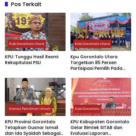
Pos Terkait
Kab.Gorontalo Utara
Kab.Gorontalo Utara
KPU: Tunggu Hasil Resmi
Kpu Gorontalo Utara
Rekapitulasi PSU
Targetkan 85 Persen
Partisipasi Pemilih Pada
PSU
Komisi Pemilihan Umum
Kab.Gorontalo
KPU Provinsi Gorontalo
KPU Kabupaten Gorontalo
Tetapkan Gusnar Ismail
Gelar Bimtek SITAB dan
dan Ida Syaidah Sebagai
Evaluasi Laporan