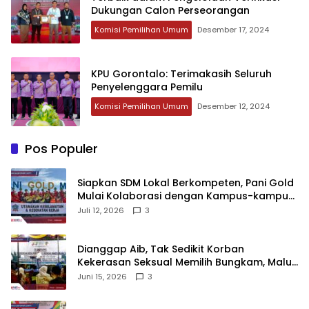
Dukungan Calon Perseorangan
Komisi Pemilihan Umum
Desember 17, 2024
KPU Gorontalo: Terimakasih Seluruh
Penyelenggara Pemilu
Komisi Pemilihan Umum
Desember 12, 2024
Pos Populer
‎Siapkan SDM Lokal Berkompeten, Pani Gold
Mulai Kolaborasi dengan Kampus-kampus
di Gorontalo
Juli 12, 2026
3
‎Dianggap Aib, Tak Sedikit Korban
Kekerasan Seksual Memilih Bungkam, Malu
untuk Melapor!‎
Juni 15, 2026
3