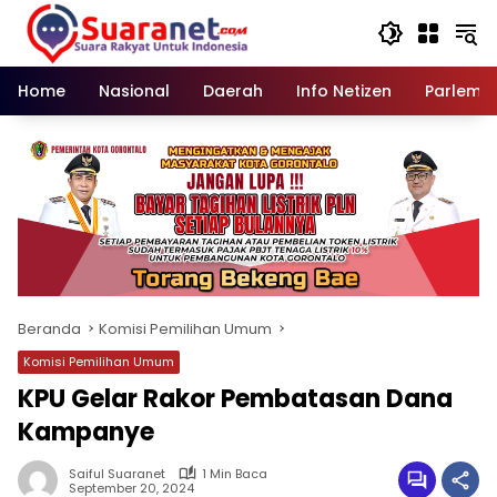
Langsung
ke
konten
Home
Nasional
Daerah
Info Netizen
Parleme
Beranda
Komisi Pemilihan Umum
Komisi Pemilihan Umum
KPU Gelar Rakor Pembatasan Dana
Kampanye
Saiful Suaranet
1 Min Baca
September 20, 2024