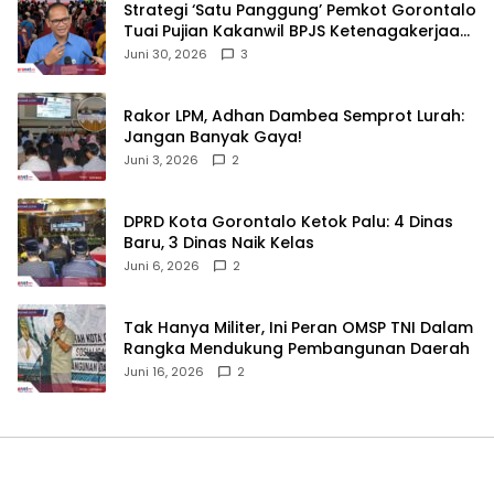
Strategi ‘Satu Panggung’ Pemkot Gorontalo
Tuai Pujian Kakanwil BPJS Ketenagakerjaan
Sulama‎‎
Juni 30, 2026
3
‎Rakor LPM, Adhan Dambea Semprot Lurah:
Jangan Banyak Gaya!‎
Juni 3, 2026
2
‎DPRD Kota Gorontalo Ketok Palu: 4 Dinas
Baru, 3 Dinas Naik Kelas
Juni 6, 2026
2
‎Tak Hanya Militer, Ini Peran OMSP TNI Dalam
Rangka Mendukung Pembangunan Daerah
Juni 16, 2026
2