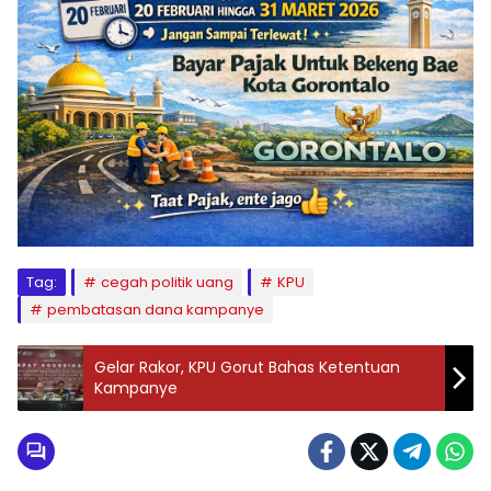
Tag:
cegah politik uang
KPU
pembatasan dana kampanye
Gelar Rakor, KPU Gorut Bahas Ketentuan
Kampanye