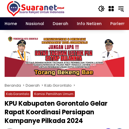
Langsung
ke
konten
Home
Nasional
Daerah
Info Netizen
Parleme
Beranda
Daerah
Kab.Gorontalo
Kab.Gorontalo
Komisi Pemilihan Umum
KPU Kabupaten Gorontalo Gelar
Rapat Koordinasi Persiapan
Kampanye Pilkada 2024