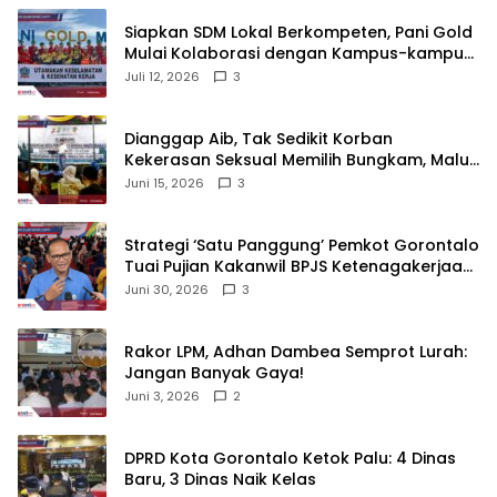
‎Siapkan SDM Lokal Berkompeten, Pani Gold
Mulai Kolaborasi dengan Kampus-kampus
di Gorontalo
Juli 12, 2026
3
‎Dianggap Aib, Tak Sedikit Korban
Kekerasan Seksual Memilih Bungkam, Malu
untuk Melapor!‎
Juni 15, 2026
3
Strategi ‘Satu Panggung’ Pemkot Gorontalo
Tuai Pujian Kakanwil BPJS Ketenagakerjaan
Sulama‎‎
Juni 30, 2026
3
‎Rakor LPM, Adhan Dambea Semprot Lurah:
Jangan Banyak Gaya!‎
Juni 3, 2026
2
‎DPRD Kota Gorontalo Ketok Palu: 4 Dinas
Baru, 3 Dinas Naik Kelas