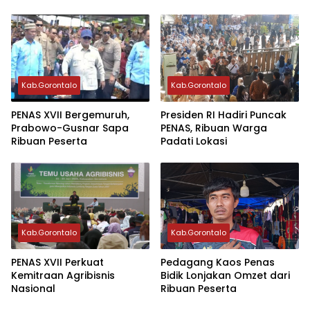
Kab.Gorontalo
Kab.Gorontalo
PENAS XVII Bergemuruh,
Presiden RI Hadiri Puncak
Prabowo-Gusnar Sapa
PENAS, Ribuan Warga
Ribuan Peserta
Padati Lokasi
Kab.Gorontalo
Kab.Gorontalo
PENAS XVII Perkuat
Pedagang Kaos Penas
Kemitraan Agribisnis
Bidik Lonjakan Omzet dari
Nasional
Ribuan Peserta