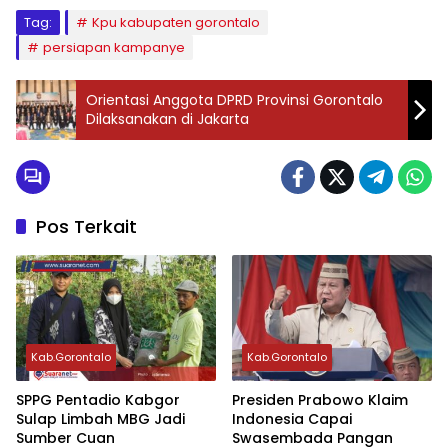
Tag:
Kpu kabupaten gorontalo
persiapan kampanye
Orientasi Anggota DPRD Provinsi Gorontalo
Dilaksanakan di Jakarta
Pos Terkait
Kab.Gorontalo
Kab.Gorontalo
‎SPPG Pentadio Kabgor
Presiden Prabowo Klaim
Sulap Limbah MBG Jadi
Indonesia Capai
Sumber Cuan ‎‎
Swasembada Pangan