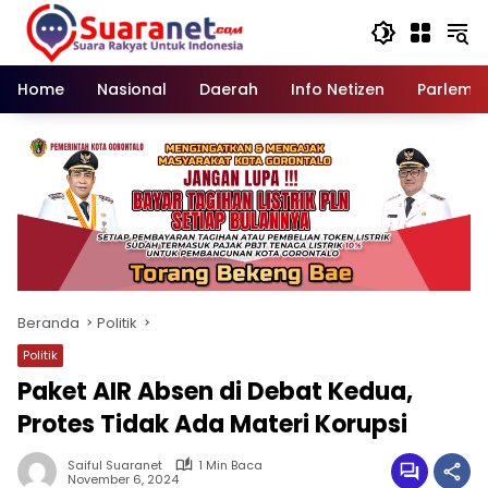
Langsung
ke
konten
Home
Nasional
Daerah
Info Netizen
Parleme
Beranda
Politik
Politik
Paket AIR Absen di Debat Kedua,
Protes Tidak Ada Materi Korupsi
Saiful Suaranet
1 Min Baca
November 6, 2024