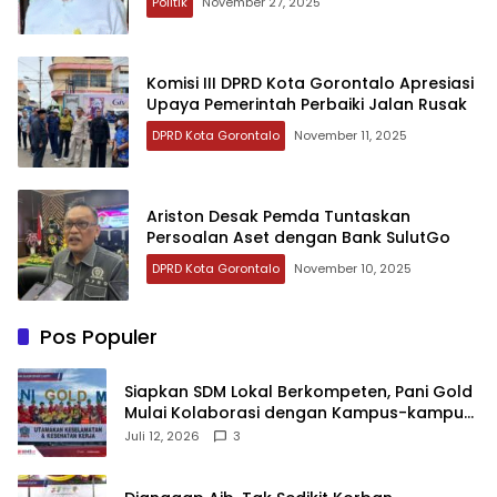
Politik
November 27, 2025
Komisi III DPRD Kota Gorontalo Apresiasi
Upaya Pemerintah Perbaiki Jalan Rusak
DPRD Kota Gorontalo
November 11, 2025
Ariston Desak Pemda Tuntaskan
Persoalan Aset dengan Bank SulutGo
DPRD Kota Gorontalo
November 10, 2025
Pos Populer
‎Siapkan SDM Lokal Berkompeten, Pani Gold
Mulai Kolaborasi dengan Kampus-kampus
di Gorontalo
Juli 12, 2026
3