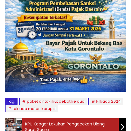
Tag:
paket air tak ikut debat ke dua
Pilkada 2024
tak ada materi korupsi
KPU Kabgor Lakukan Pengecekan Ulang
Surat Suara