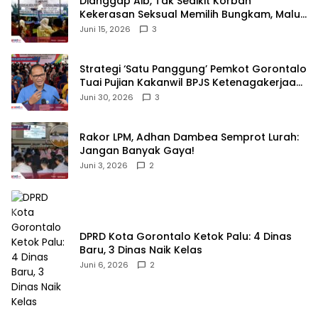
‎Dianggap Aib, Tak Sedikit Korban
Kekerasan Seksual Memilih Bungkam, Malu
untuk Melapor!‎
Juni 15, 2026
3
Strategi ‘Satu Panggung’ Pemkot Gorontalo
Tuai Pujian Kakanwil BPJS Ketenagakerjaan
Sulama‎‎
Juni 30, 2026
3
‎Rakor LPM, Adhan Dambea Semprot Lurah:
Jangan Banyak Gaya!‎
Juni 3, 2026
2
‎DPRD Kota Gorontalo Ketok Palu: 4 Dinas
Baru, 3 Dinas Naik Kelas
Juni 6, 2026
2