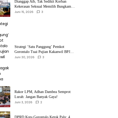
‎Dianggap Aib, Tak Sedikit Korban
Kekerasan Seksual Memilih Bungkam,
Malu untuk Melapor!‎
Juni 15, 2026
3
Strategi ‘Satu Panggung’ Pemkot
Gorontalo Tuai Pujian Kakanwil BPJS
Ketenagakerjaan Sulama‎‎
Juni 30, 2026
3
‎Rakor LPM, Adhan Dambea Semprot
Lurah: Jangan Banyak Gaya!‎
Juni 3, 2026
2
‎DPRD Kota Gorontalo Ketok Palu: 4