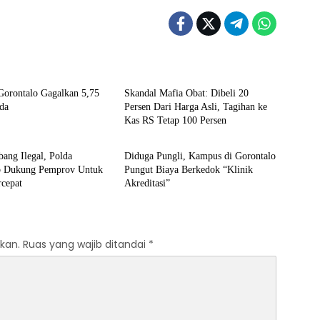
l
Kota Gorontalo
Gorontalo Gagalkan 5,75
‎Skandal Mafia Obat: Dibeli 20
da
Persen Dari Harga Asli, Tagihan ke
Kas RS Tetap 100 Persen
l
Berita Pilihan
ang Ilegal, Polda
‎Diduga Pungli, Kampus di Gorontalo
o Dukung Pemprov Untuk
Pungut Biaya Berkedok “Klinik
rcepat
Akreditasi”
kan.
Ruas yang wajib ditandai
*