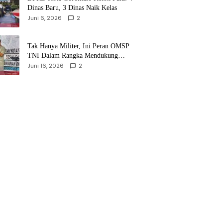
Dinas Baru, 3 Dinas Naik Kelas
Juni 6, 2026
2
‎Tak Hanya Militer, Ini Peran OMSP
TNI Dalam Rangka Mendukung
Pembangunan Daerah
Juni 16, 2026
2