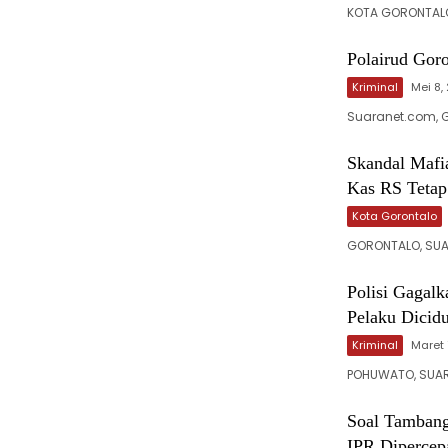
‎KOTA GORONTALO
Polairud Gor
Kriminal
Mei 8,
Suaranet.com, Go
‎Skandal Mafi
Kas RS Tetap
Kota Gorontalo
GORONTALO, SUAR
Polisi Gagalk
Pelaku Dicid
Kriminal
Maret 
POHUWATO, SUAR
Soal Tambang
IPR Dipercep