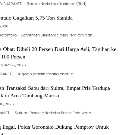
, SUARANET — Badan Narkotika Nasional (BNN)…
ontalo Gagalkan 5,75 Ton Sianida
 2026
rontalo – Komitmen Direktorat Polisi Perairan dan…
a Obat: Dibeli 20 Persen Dari Harga Asli, Tagihan ke
 100 Persen
Maret 27, 2026
ANET — Dugaan praktik “mafia obat” di…
an Transaksi Sabu dari Sultra‎‎, Empat Pria Terduga
uk di Area Tambang Marisa
16, 2026
ANET — Satuan Reserse Narkoba Polres Pohuwato…
 Ilegal, Polda Gorontalo Dukung Pemprov Untuk
at