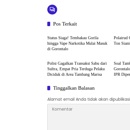
Pos Terkait
Daerah
Krimina
‎Status Siaga! Tembakau Gorila
Polairud 
hingga Vape Narkotika Mulai Masuk
Ton Siani
di Gorontalo
Kriminal
Krimina
Polisi Gagalkan Transaksi Sabu dari
Soal Tamb
Sultra‎‎, Empat Pria Terduga Pelaku
Gorontal
Diciduk di Area Tambang Marisa
IPR Dipe
Tinggalkan Balasan
Alamat email Anda tidak akan dipublikasi