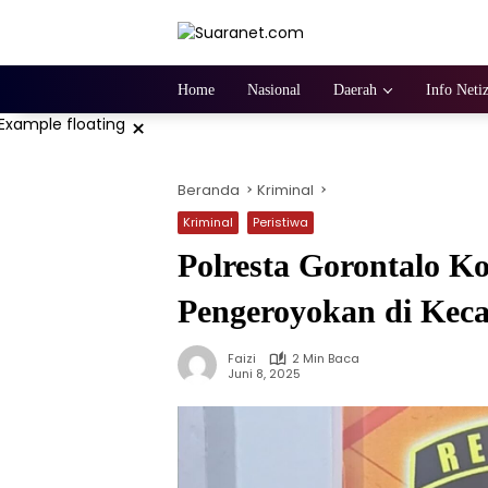
Langsung
ke
konten
Home
Nasional
Daerah
Info Neti
×
Beranda
Kriminal
Kriminal
Peristiwa
Polresta Gorontalo 
Pengeroyokan di Ke
Faizi
2 Min Baca
Juni 8, 2025