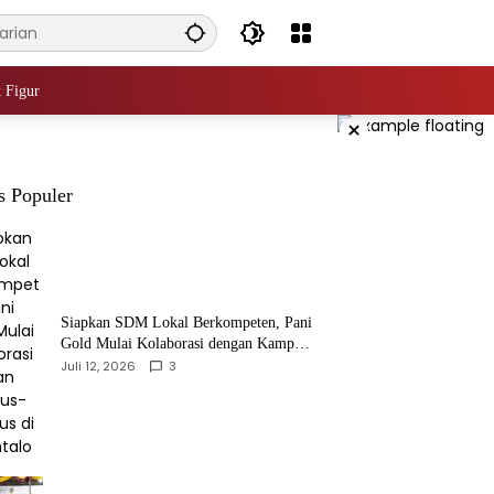
 Figur
×
s Populer
‎Siapkan SDM Lokal Berkompeten, Pani
Gold Mulai Kolaborasi dengan Kampus-
kampus di Gorontalo
Juli 12, 2026
3