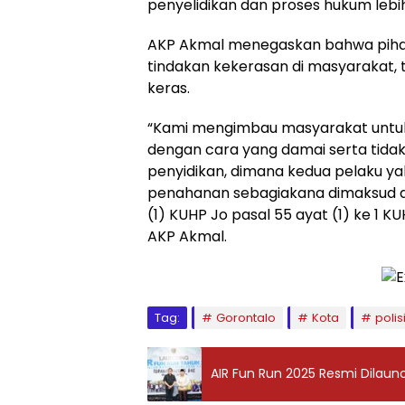
penyelidikan dan proses hukum lebih 
AKP Akmal menegaskan bahwa pihak
tindakan kekerasan di masyarakat, 
keras.
“Kami mengimbau masyarakat untuk
dengan cara yang damai serta tidak
penyidikan, dimana kedua pelaku ya
penahanan sebagiakana dimaksud dal
(1) KUHP Jo pasal 55 ayat (1) ke 1
AKP Akmal.
Tag:
Gorontalo
Kota
polis
AIR Fun Run 2025 Resmi Dilaunch