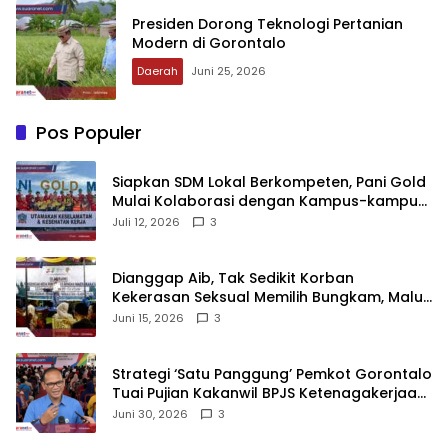
‎Presiden Dorong Teknologi Pertanian
Modern di Gorontalo
Daerah
Juni 25, 2026
Pos Populer
‎Siapkan SDM Lokal Berkompeten, Pani Gold
Mulai Kolaborasi dengan Kampus-kampus
di Gorontalo
Juli 12, 2026
3
‎Dianggap Aib, Tak Sedikit Korban
Kekerasan Seksual Memilih Bungkam, Malu
untuk Melapor!‎
Juni 15, 2026
3
Strategi ‘Satu Panggung’ Pemkot Gorontalo
Tuai Pujian Kakanwil BPJS Ketenagakerjaan
Sulama‎‎
Juni 30, 2026
3