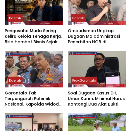
Daerah
Daerah
‎Pengusaha Muda Sering
‎Ombudsman Ungkap
Keliru Kelola Tenaga Kerja,
Dugaan Maladministrasi
Bisa Hambat Bisnis Sejak
Penerbitan HGB di
Hari Pertama
Gorontalo, ATR/BPN
Diminta Tindak Lanjut 30
Hari
Daerah
Prov.Gorontalo
‎Gorontalo Tak
‎Soal Dugaan Kasus DH,
Terpengaruh Polemik
Umar Karim: Minimal Harus
Nasional, Kapolda Widodo:
Kantongi Dua Alat Bukti
Kami Fokus Urus Daerah