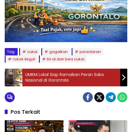
Tag:
cukai
gagalkan
peredaran
rokok ilegal
tni al dan bea cukai
UMKM Lokal Siap Ramaikan Peran Saka
Nasional di Gorontalo
Pos Terkait