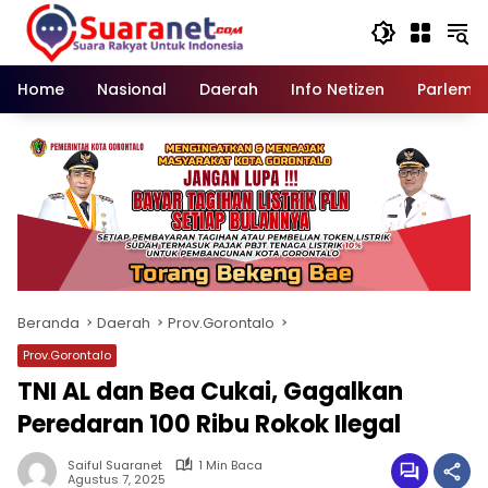
Langsung
ke
konten
Home
Nasional
Daerah
Info Netizen
Parleme
Beranda
Daerah
Prov.Gorontalo
Prov.Gorontalo
TNI AL dan Bea Cukai, Gagalkan
Peredaran 100 Ribu Rokok Ilegal
Saiful Suaranet
1 Min Baca
Agustus 7, 2025